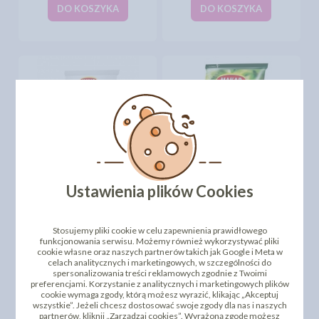
DO KOSZYKA
DO KOSZYKA
MAKAR - ORZESZKI PINII
MAKAR - PISTACJE
Ustawienia plików Cookies
50G
SOLONE 100G
8,76 zł
8,83 zł
cena:
cena:
Stosujemy pliki cookie w celu zapewnienia prawidłowego
DO KOSZYKA
DO KOSZYKA
funkcjonowania serwisu. Możemy również wykorzystywać pliki
cookie własne oraz naszych partnerów takich jak Google i Meta w
celach analitycznych i marketingowych, w szczególności do
spersonalizowania treści reklamowych zgodnie z Twoimi
preferencjami. Korzystanie z analitycznych i marketingowych plików
cookie wymaga zgody, którą możesz wyrazić, klikając „Akceptuj
wszystkie”. Jeżeli chcesz dostosować swoje zgody dla nas i naszych
partnerów, kliknij „Zarządzaj cookies”. Wyrażoną zgodę możesz