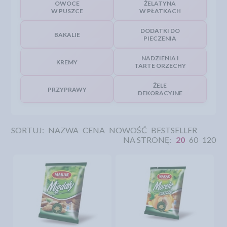
OWOCE
ŻELATYNA
W PUSZCE
W PŁATKACH
DODATKI DO
BAKALIE
PIECZENIA
NADZIENIA I
KREMY
TARTE ORZECHY
ŻELE
PRZYPRAWY
DEKORACYJNE
SORTUJ:
NAZWA
CENA
NOWOŚĆ
BESTSELLER
NA STRONĘ:
20
60
120