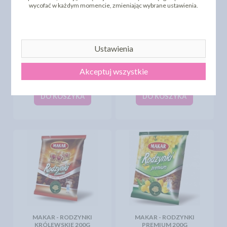
wycofać w każdym momencie, zmieniając wybrane ustawienia.
Ustawienia
MAKAR - RODZYNKA
MAKAR - RODZYNKA
CESARSKA 200G
PREMIUM 100G
Akceptuj wszystkie
8,23 zł
2,72 zł
cena:
cena:
DO KOSZYKA
DO KOSZYKA
MAKAR - RODZYNKI
MAKAR - RODZYNKI
KRÓLEWSKIE 200G
PREMIUM 200G