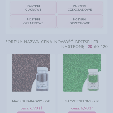
POSYPKI
POSYPKI
CUKROWE
CZEKOLADOWE
POSYPKI
POSYPKI
OPŁATKOWE
ORZECHOWE
SORTUJ:
NAZWA
CENA
NOWOŚĆ
BESTSELLER
NA STRONĘ:
20
60
120
MACZEK KAKAOWY - 75G
MACZEK ZIELONY - 75G
6,90 zł
6,90 zł
cena:
cena: