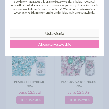
cookie wymaga zgody, którą możesz wyrazić, klikając „Akceptuj
wszystkie”. Jeżeli chcesz dostosować swoje zgody dla nas i naszych
PEARLS MIDNIGHT IN
partnerów, kliknij „Zarządzaj cookies”. Wyrażoną zgodę możesz
PEARLS IT'S A BOY - 70G
PARIS - 70G
wycofać w każdym momencie, zmieniając wybrane ustawienia.
12,50 zł
12,50 zł
cena:
cena:
DO KOSZYKA
DO KOSZYKA
Ustawienia
Akceptuj wszystkie
PEARLS TEDDY BEAR -
PEARLS VIVA SPRINKLES -
60G
70G
12,50 zł
12,50 zł
cena:
cena:
DO KOSZYKA
DO KOSZYKA