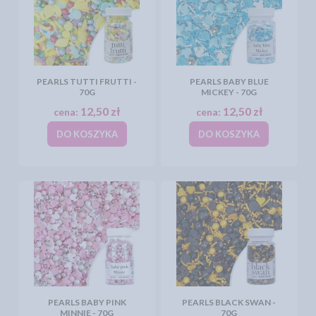
PEARLS TUTTI FRUTTI -
PEARLS BABY BLUE
70G
MICKEY - 70G
12,50 zł
12,50 zł
cena:
cena:
DO KOSZYKA
DO KOSZYKA
PEARLS BABY PINK
PEARLS BLACK SWAN -
MINNIE - 70G
70G