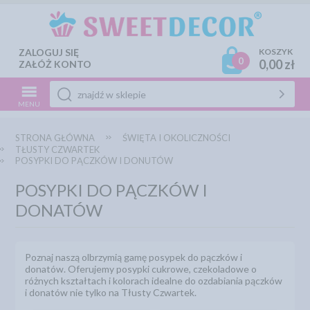
ZALOGUJ SIĘ
KOSZYK
0
0,00 zł
ZAŁÓŻ KONTO
MENU
STRONA GŁÓWNA
ŚWIĘTA I OKOLICZNOŚCI
TŁUSTY CZWARTEK
POSYPKI DO PĄCZKÓW I DONUTÓW
POSYPKI DO PĄCZKÓW I
DONATÓW
Poznaj naszą olbrzymią gamę posypek do pączków i
donatów. Oferujemy posypki cukrowe, czekoladowe o
różnych kształtach i kolorach idealne do ozdabiania pączków
i donatów nie tylko na Tłusty Czwartek.