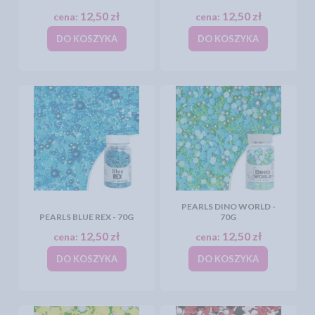
12,50 zł
12,50 zł
cena:
cena:
DO KOSZYKA
DO KOSZYKA
PEARLS DINO WORLD -
PEARLS BLUE REX - 70G
70G
12,50 zł
12,50 zł
cena:
cena:
DO KOSZYKA
DO KOSZYKA