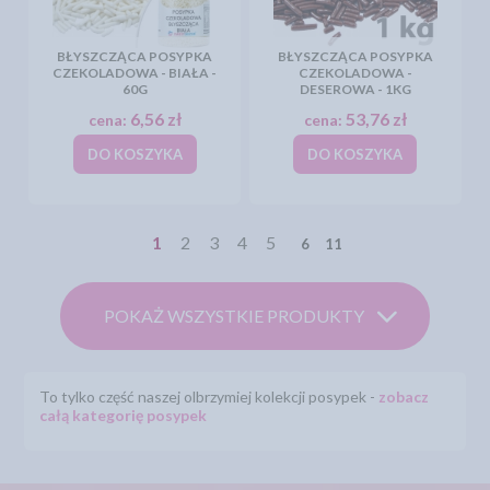
BŁYSZCZĄCA POSYPKA
BŁYSZCZĄCA POSYPKA
CZEKOLADOWA - BIAŁA -
CZEKOLADOWA -
60G
DESEROWA - 1KG
6,56 zł
53,76 zł
cena:
cena:
DO KOSZYKA
DO KOSZYKA
1
2
3
4
5
6
11
POKAŻ WSZYSTKIE PRODUKTY
To tylko część naszej olbrzymiej kolekcji posypek -
zobacz
całą kategorię posypek