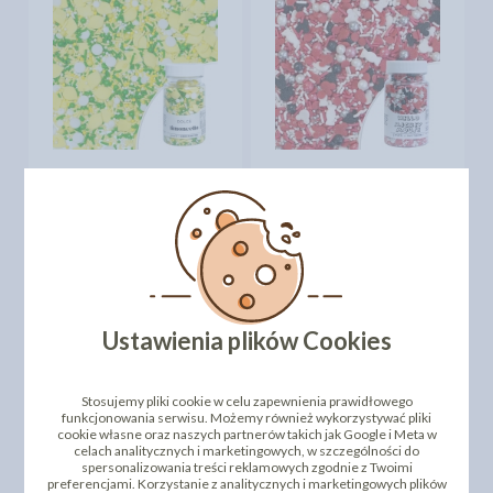
PEARLS DOLCE
PEARLS HELLO MICKEY
LIMONECELLO - 70G
MOUSE - 70G
12,50 zł
12,50 zł
cena:
cena:
DO KOSZYKA
DO KOSZYKA
Ustawienia plików Cookies
Stosujemy pliki cookie w celu zapewnienia prawidłowego
funkcjonowania serwisu. Możemy również wykorzystywać pliki
cookie własne oraz naszych partnerów takich jak Google i Meta w
celach analitycznych i marketingowych, w szczególności do
spersonalizowania treści reklamowych zgodnie z Twoimi
preferencjami. Korzystanie z analitycznych i marketingowych plików