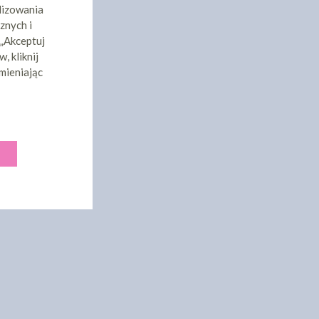
lizowania
znych i
 „Akceptuj
, kliknij
mieniając