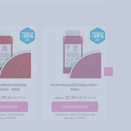
 MEKSYKAŃSKA
POSYPKA RÓŻ KORALOWY -
IEŃ - 900G
900G
,99 zł
31,99 zł
39,99 zł
cena:
39,99 zł
KOSZYKA
DO KOSZYKA
ena z 30 dni przed
Najniższa cena z 30 dni przed
żką:
39,99 zł
obniżką:
39,99 zł