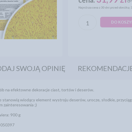
3
Najniższa cena z 30 dni przed obniżką: 
DO KOSZY
DAJ SWOJĄ OPINIĘ
REKOMENDACJ
b na efektowne dekoracje ciast, tortów i deserów.
 stanowią wiodący element wystroju deserów, urocze, słodkie, przyciąg
m zainteresowania ;)
iera: 900 g
5050397