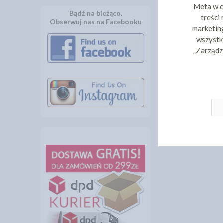
Meta w c
Bądź na bieżąco.
treści
Obserwuj nas na Facebooku
marketing
wszystki
„Zarządz