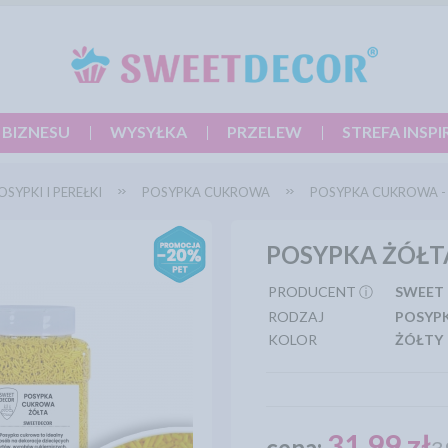
 BIZNESU
WYSYŁKA
PRZELEW
STREFA INSPI
OSYPKI I PEREŁKI
POSYPKA CUKROWA
POSYPKA CUKROWA - 
POSYPKA ŻÓŁTA
PRODUCENT ⓘ
SWEET
RODZAJ
POSYPK
KOLOR
ŻÓŁTY
31,99 zł
cena: