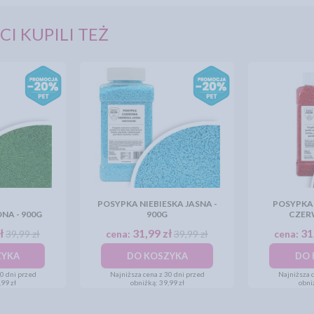
CI KUPILI TEŻ
POSYPKA NIEBIESKA JASNA -
POSYPKA
NA - 900G
900G
CZERW
ł
31,99 zł
31
39,99 zł
cena:
39,99 zł
cena:
ZYKA
DO KOSZYKA
DO 
30 dni przed
Najniższa cena z 30 dni przed
Najniższa c
99 zł
obniżką:
39,99 zł
obni