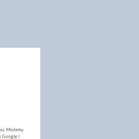
isu. Możemy
k Google i