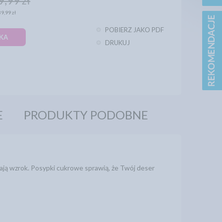
9,99 zł
39,99 zł
POBIERZ JAKO PDF
KA
DRUKUJ
E
PRODUKTY PODOBNE
ają wzrok. Posypki cukrowe sprawią, że Twój deser