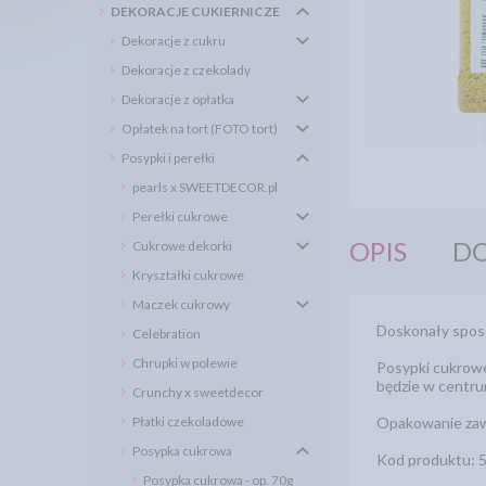
DEKORACJE CUKIERNICZE
Dekoracje z cukru
Dekoracje z czekolady
Dekoracje z opłatka
Opłatek na tort (FOTO tort)
Posypki i perełki
pearls x SWEETDECOR.pl
Perełki cukrowe
OPIS
DO
Cukrowe dekorki
Kryształki cukrowe
Maczek cukrowy
Doskonały sposó
Celebration
Chrupki w polewie
Posypki cukrowe
będzie w centru
Crunchy x sweetdecor
Płatki czekoladowe
Opakowanie zaw
Posypka cukrowa
Kod produktu: 
Posypka cukrowa - op. 70g