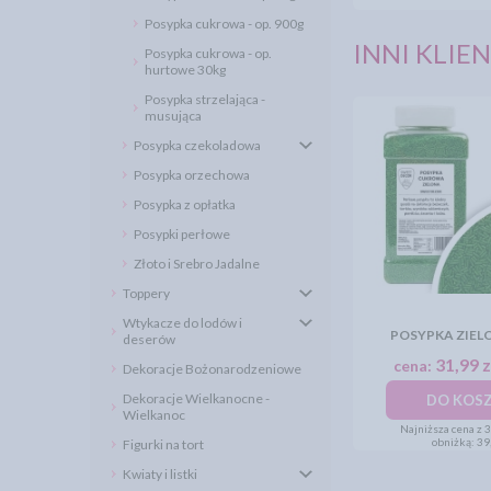
Posypka cukrowa - op. 900g
INNI KLIEN
Posypka cukrowa - op.
hurtowe 30kg
Posypka strzelająca -
musująca
Posypka czekoladowa
Posypka orzechowa
Posypka z opłatka
Posypki perłowe
Złoto i Srebro Jadalne
Toppery
Wtykacze do lodów i
POSYPKA ZIELO
deserów
31,99 z
cena:
Dekoracje Bożonarodzeniowe
Dekoracje Wielkanocne -
DO KOS
Wielkanoc
Najniższa cena z 
obniżką:
39,
Figurki na tort
Kwiaty i listki