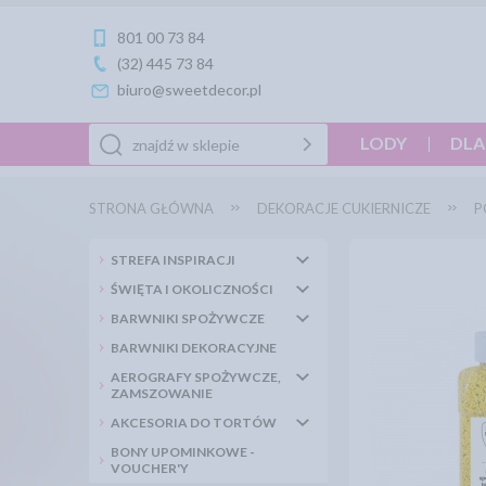
801 00 73 84
(32) 445 73 84
biuro@sweetdecor.pl
LODY
DLA
STRONA GŁÓWNA
DEKORACJE CUKIERNICZE
P
STREFA INSPIRACJI
ŚWIĘTA I OKOLICZNOŚCI
BARWNIKI SPOŻYWCZE
BARWNIKI DEKORACYJNE
AEROGRAFY SPOŻYWCZE,
ZAMSZOWANIE
AKCESORIA DO TORTÓW
BONY UPOMINKOWE -
VOUCHER'Y