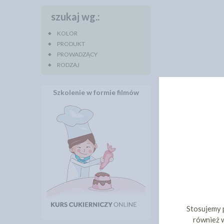
szukaj wg.:
KOLOR
PRODUKT
PROWADZĄCY
RODZAJ
Szkolenie w formie filmów
Stosujemy 
również w