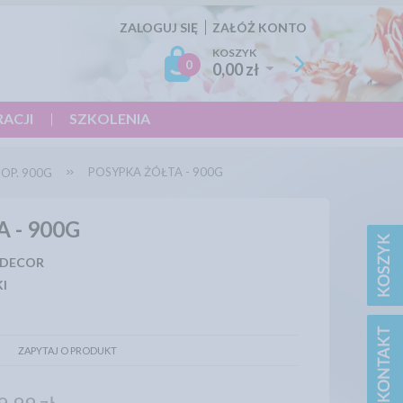
ZALOGUJ SIĘ
ZAŁÓŻ KONTO
KOSZYK
0
0,00 zł
RACJI
SZKOLENIA
POSYPKA ŻÓŁTA - 900G
OP. 900G
 - 900G
 DECOR
I
ZAPYTAJ O PRODUKT