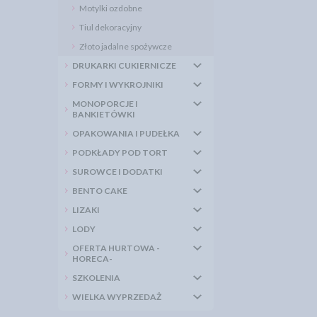
Motylki ozdobne
Tiul dekoracyjny
Złoto jadalne spożywcze
DRUKARKI CUKIERNICZE
FORMY I WYKROJNIKI
MONOPORCJE I
BANKIETÓWKI
OPAKOWANIA I PUDEŁKA
PODKŁADY POD TORT
SUROWCE I DODATKI
BENTO CAKE
LIZAKI
LODY
OFERTA HURTOWA -
HORECA-
SZKOLENIA
WIELKA WYPRZEDAŻ