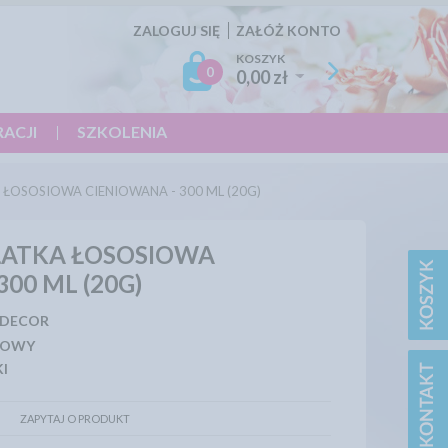
ZALOGUJ SIĘ
ZAŁÓŻ KONTO
KOSZYK
0
0,00 zł
RACJI
SZKOLENIA
 ŁOSOSIOWA CIENIOWANA - 300 ML (20G)
ŁATKA ŁOSOSIOWA
00 ML (20G)
 DECOR
IOWY
I
ZAPYTAJ O PRODUKT