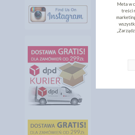
Meta w c
treści
marketing
wszystki
„Zarządz