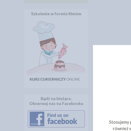
Szkolenie w formie filmów
Bądź na bieżąco.
Obserwuj nas na Facebooku
Stosujemy 
również w