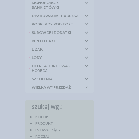
MONOPORCJE I
BANKIETÓWKI
OPAKOWANIA I PUDEŁKA
PODKŁADY POD TORT
SUROWCE I DODATKI
BENTO CAKE
LIZAKI
LODY
OFERTA HURTOWA -
HORECA-
SZKOLENIA
WIELKA WYPRZEDAŻ
szukaj wg.:
KOLOR
PRODUKT
PROWADZĄCY
RODZAJ