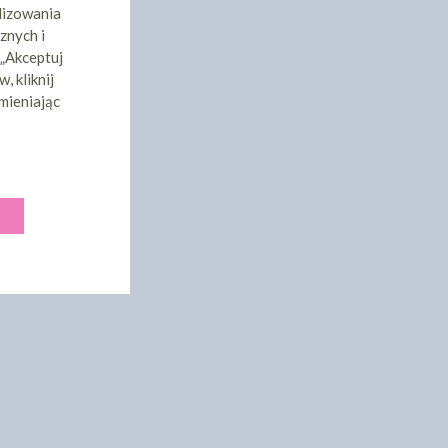
lizowania
znych i
 „Akceptuj
, kliknij
mieniając