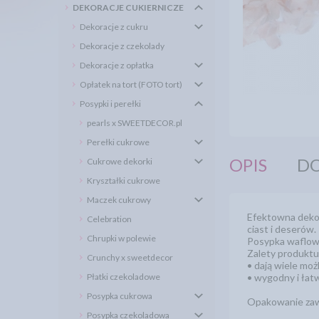
DEKORACJE CUKIERNICZE
Dekoracje z cukru
Dekoracje z czekolady
Dekoracje z opłatka
Opłatek na tort (FOTO tort)
Posypki i perełki
pearls x SWEETDECOR.pl
Perełki cukrowe
OPIS
DO
Cukrowe dekorki
Kryształki cukrowe
Maczek cukrowy
Efektowna dekor
Celebration
ciast i deserów.
Chrupki w polewie
Posypka waflowa 
Zalety produktu
Crunchy x sweetdecor
• dają wiele moż
Płatki czekoladowe
• wygodny i łat
Posypka cukrowa
Opakowanie zawi
Posypka czekoladowa