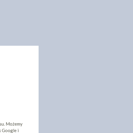
isu. Możemy
k Google i