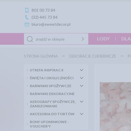
801 00 73 84
(32) 445 73 84
biuro@sweetdecor.pl
LODY
DLA
STRONA GŁÓWNA
DEKORACJE CUKIERNICZE
P
STREFA INSPIRACJI
ŚWIĘTA I OKOLICZNOŚCI
BARWNIKI SPOŻYWCZE
BARWNIKI DEKORACYJNE
AEROGRAFY SPOŻYWCZE,
ZAMSZOWANIE
AKCESORIA DO TORTÓW
BONY UPOMINKOWE -
VOUCHER'Y