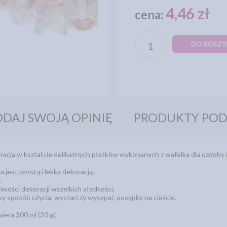
4,46 zł
cena:
DO KOSZY
DAJ SWOJĄ OPINIĘ
PRODUKTY PO
acja w kształcie delikatnych płatków wykonanych z wafelka dla ozdoby 
jest prostą i lekka dekoracją.
:
liwości dekoracji wszelkich słodkości,
wy sposób użycia, wystarczy wysypać posypkę na cieście.
era 300 ml (20 g)