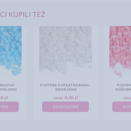
CI KUPILI TEŻ
OPŁATKA
POSYPKA Z OPŁATKA BIAŁA -
POSYPK
0 ML (20G)
300 ML (20G)
RÓŻOWA -
6 zł
4,46 zł
cena:
cen
ZYKA
DO KOSZYKA
DO 