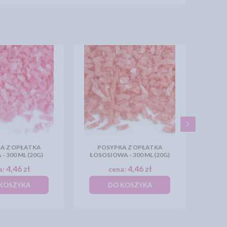
A Z OPŁATKA
POSYPKA Z OPŁATKA
 300 ML (20G)
ŁOSOSIOWA - 300 ML (20G)
4,46 zł
4,46 zł
a:
cena:
KOSZYKA
DO KOSZYKA