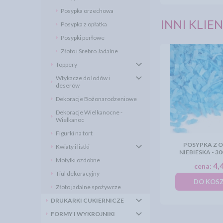
Posypka orzechowa
INNI KLIEN
Posypka z opłatka
Posypki perłowe
Złoto i Srebro Jadalne
Toppery
Wtykacze do lodów i
deserów
Dekoracje Bożonarodzeniowe
Dekoracje Wielkanocne -
Wielkanoc
Figurki na tort
POSYPKA Z 
Kwiaty i listki
NIEBIESKA - 30
Motylki ozdobne
4,4
cena:
Tiul dekoracyjny
DO KOS
Złoto jadalne spożywcze
DRUKARKI CUKIERNICZE
FORMY I WYKROJNIKI