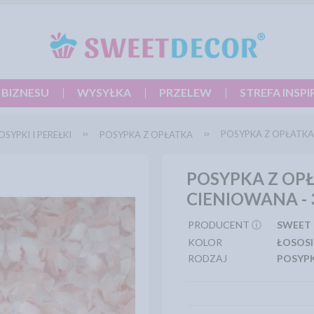
 BIZNESU
WYSYŁKA
PRZELEW
STREFA INSPI
POSYPKA Z OPŁATKA
OSYPKI I PEREŁKI
POSYPKA Z OPŁATKA
POSYPKA Z OP
CIENIOWANA - 3
PRODUCENT ⓘ
SWEET
KOLOR
ŁOSOS
RODZAJ
POSYPK