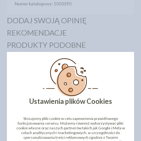
Numer katalogowy: 5050390
DODAJ SWOJĄ OPINIĘ
REKOMENDACJE
PRODUKTY PODOBNE
INNI KLIENCI KUPILI TEŻ
Ustawienia plików Cookies
Stosujemy pliki cookie w celu zapewnienia prawidłowego
LENTILKI MINI DRAŻE
funkcjonowania serwisu. Możemy również wykorzystywać pliki
DEKORACJE CUKROWE
CZEKOLADOWE - 1KG -
cookie własne oraz naszych partnerów takich jak Google i Meta w
KONFETTI MINI 600G
PET
celach analitycznych i marketingowych, w szczególności do
spersonalizowania treści reklamowych zgodnie z Twoimi
35,19 zł
80,01 zł
cena:
cena: