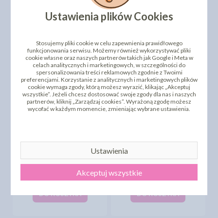
- DRIP NATURAL AQUA -
- DRIP PISTACJOWY -
100ML
100ML
Ustawienia plików Cookies
23,28 zł
23,28 zł
cena:
cena:
DO KOSZYKA
DO KOSZYKA
Stosujemy pliki cookie w celu zapewnienia prawidłowego
funkcjonowania serwisu. Możemy również wykorzystywać pliki
cookie własne oraz naszych partnerów takich jak Google i Meta w
celach analitycznych i marketingowych, w szczególności do
spersonalizowania treści reklamowych zgodnie z Twoimi
preferencjami. Korzystanie z analitycznych i marketingowych plików
cookie wymaga zgody, którą możesz wyrazić, klikając „Akceptuj
wszystkie”. Jeżeli chcesz dostosować swoje zgody dla nas i naszych
partnerów, kliknij „Zarządzaj cookies”. Wyrażoną zgodę możesz
wycofać w każdym momencie, zmieniając wybrane ustawienia.
Ustawienia
POLEWA DO OBLEWANIA
- DRIP RÓŻOWY WILD
POLEWA DO OBLEWANIA
ROSE- 100ML
- DRIP SKY BLUE - 100ML
Akceptuj wszystkie
23,28 zł
23,28 zł
cena:
cena:
DO KOSZYKA
DO KOSZYKA