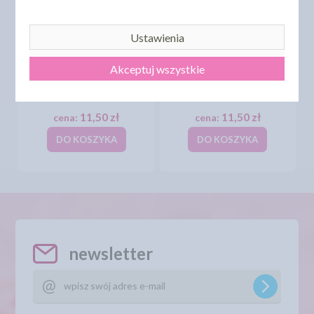
Ustawienia
Akceptuj wszystkie
PEREŁKI BŁYSZCZĄCE
PEREŁKI BŁYSZCZĄCE
MIX 5MM - 40G
ZŁOTE 4MM - 40G
11,50 zł
11,50 zł
cena:
cena:
DO KOSZYKA
DO KOSZYKA
newsletter