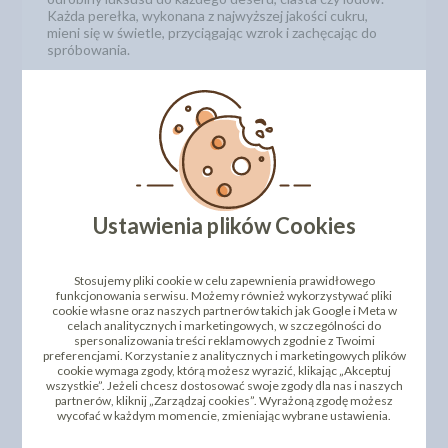
Każda perełka, wykonana z najwyższej jakości cukru,
mieni się w świetle, przyciągając wzrok i zachęcając do
spróbowania.
W opakowaniu znajdziesz 40 gramów tych cudownych
ozdób, które są nie tylko piękne, ale i łatwe w użyciu.
Dodaj je do swojego wypieku i obserwuj, jak zwykłe
ciasto zamienia się w dzieło sztuki.
Rozmiar: około 3 mm
Gramatura: 40g
Kod produktu: 5051454
Kod kreskowy / EAN: 5906742623246
Ustawienia plików Cookies
DODAJ SWOJĄ OPINIĘ
Stosujemy pliki cookie w celu zapewnienia prawidłowego
funkcjonowania serwisu. Możemy również wykorzystywać pliki
PRODUKTY PODOBNE
cookie własne oraz naszych partnerów takich jak Google i Meta w
celach analitycznych i marketingowych, w szczególności do
spersonalizowania treści reklamowych zgodnie z Twoimi
INNI KLIENCI KUPILI TEŻ
preferencjami. Korzystanie z analitycznych i marketingowych plików
cookie wymaga zgody, którą możesz wyrazić, klikając „Akceptuj
wszystkie”. Jeżeli chcesz dostosować swoje zgody dla nas i naszych
partnerów, kliknij „Zarządzaj cookies”. Wyrażoną zgodę możesz
wycofać w każdym momencie, zmieniając wybrane ustawienia.