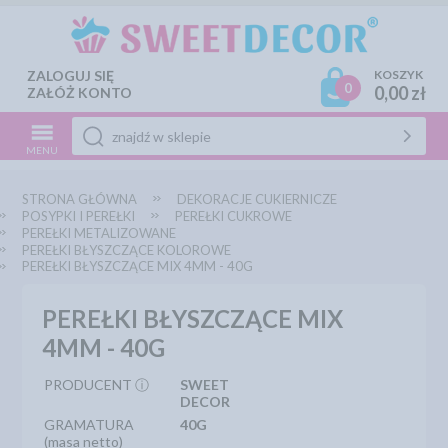
ZALOGUJ SIĘ
KOSZYK
0
0,00 zł
ZAŁÓŻ KONTO
MENU
STRONA GŁÓWNA
DEKORACJE CUKIERNICZE
POSYPKI I PEREŁKI
PEREŁKI CUKROWE
PEREŁKI METALIZOWANE
PEREŁKI BŁYSZCZĄCE KOLOROWE
PEREŁKI BŁYSZCZĄCE MIX 4MM - 40G
PEREŁKI BŁYSZCZĄCE MIX
4MM - 40G
PRODUCENT ⓘ
SWEET
DECOR
GRAMATURA
40G
(masa netto)