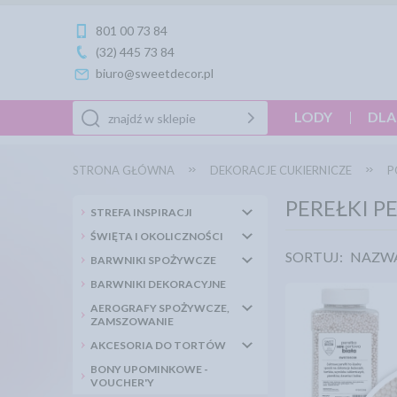
801 00 73 84
(32) 445 73 84
biuro@sweetdecor.pl
LODY
DLA
STRONA GŁÓWNA
DEKORACJE CUKIERNICZE
P
PEREŁKI 
STREFA INSPIRACJI
ŚWIĘTA I OKOLICZNOŚCI
SORTUJ:
NAZW
BARWNIKI SPOŻYWCZE
BARWNIKI DEKORACYJNE
AEROGRAFY SPOŻYWCZE,
ZAMSZOWANIE
AKCESORIA DO TORTÓW
BONY UPOMINKOWE -
VOUCHER'Y