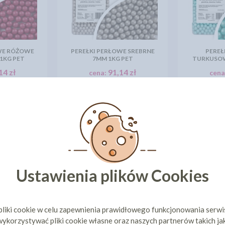
WE RÓŻOWE
PEREŁKI PERŁOWE SREBRNE
PEREŁ
1KG PET
7MM 1KG PET
TURKUSOW
14 zł
91,14 zł
cena:
cena
ZYKA
DO KOSZYKA
DO 
1
2
POKAŻ WSZYSTKIE PRODUKT
Ustawienia plików Cookies
pliki cookie w celu zapewnienia prawidłowego funkcjonowania serw
ykorzystywać pliki cookie własne oraz naszych partnerów takich ja