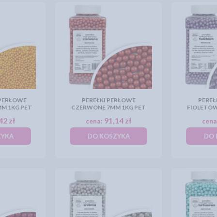
 PERŁOWE
PEREŁKI PERŁOWE
PEREŁ
MM 1KG PET
CZERWONE 7MM 1KG PET
FIOLETOW
42 zł
91,14 zł
cena:
cena
ZYKA
DO KOSZYKA
DO 