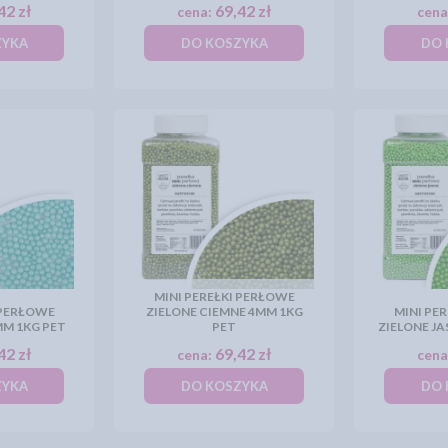
42 zł
69,42 zł
cena:
cena
ZYKA
DO KOSZYKA
DO 
MINI PEREŁKI PERŁOWE
 PERŁOWE
ZIELONE CIEMNE 4MM 1KG
MINI PE
M 1KG PET
PET
ZIELONE JA
42 zł
69,42 zł
cena:
cena
ZYKA
DO KOSZYKA
DO 