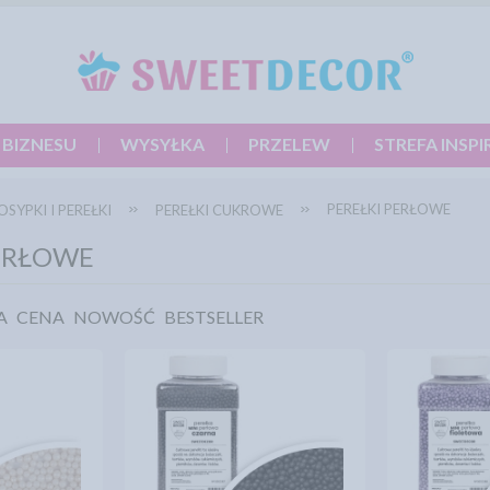
 BIZNESU
WYSYŁKA
PRZELEW
STREFA INSPI
PEREŁKI PERŁOWE
OSYPKI I PEREŁKI
PEREŁKI CUKROWE
PERŁOWE
A
CENA
NOWOŚĆ
BESTSELLER