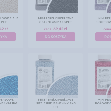
RŁOWE BIAŁE
MINI PEREŁKI PERŁOWE
MINI PE
- PET
CZARNE 4MM 1KG PET
FIOLETOW
42 zł
69,42 zł
cena:
cena
ZYKA
DO KOSZYKA
DO 
 PERŁOWE
MINI PEREŁKI PERŁOWE
MINI PE
MNE 4MM 1KG
NIEBIESKIE JASNE 4MM 1KG
RÓŻOWE C
PET