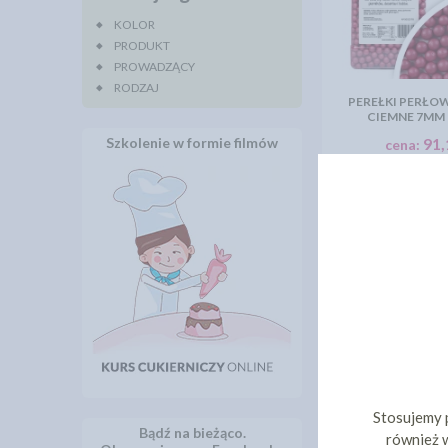
KOLOR
PRODUKT
PROWADZĄCY
RODZAJ
PEREŁKI PERŁO
CIEMNE 7MM 
Szkolenie w formie filmów
91,
cena:
DO KOS
Stosujemy 
Bądź na bieżąco.
również w