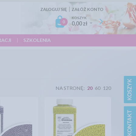
ZALOGUJ SIĘ
ZAŁÓŻ KONTO
KOSZYK
0
0,00 zł
RACJI
SZKOLENIA
NA STRONĘ:
20
60
120