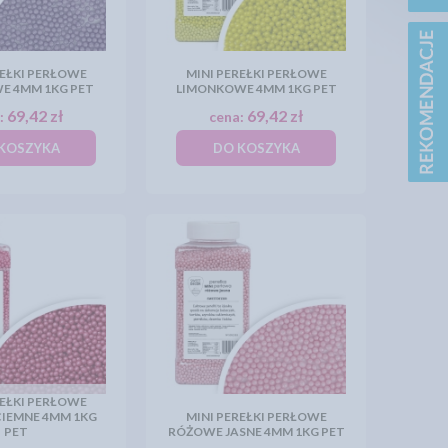
REŁKI PERŁOWE
MINI PEREŁKI PERŁOWE
E 4MM 1KG PET
LIMONKOWE 4MM 1KG PET
69,42 zł
69,42 zł
:
cena:
KOSZYKA
DO KOSZYKA
REŁKI PERŁOWE
IEMNE 4MM 1KG
MINI PEREŁKI PERŁOWE
PET
RÓŻOWE JASNE 4MM 1KG PET