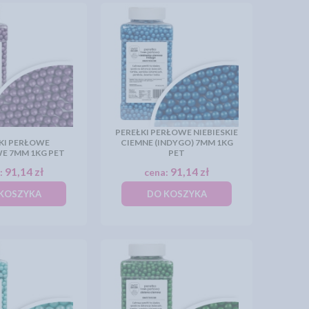
PEREŁKI PERŁOWE NIEBIESKIE
KI PERŁOWE
CIEMNE (INDYGO) 7MM 1KG
E 7MM 1KG PET
PET
91,14 zł
91,14 zł
:
cena:
KOSZYKA
DO KOSZYKA