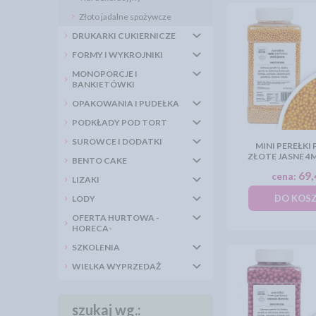
Złoto jadalne spożywcze
DRUKARKI CUKIERNICZE
FORMY I WYKROJNIKI
MONOPORCJE I
BANKIETÓWKI
OPAKOWANIA I PUDEŁKA
PODKŁADY POD TORT
SUROWCE I DODATKI
MINI PEREŁKI
ZŁOTE JASNE 4
BENTO CAKE
69,
cena:
LIZAKI
DO KOS
LODY
OFERTA HURTOWA -
HORECA-
SZKOLENIA
WIELKA WYPRZEDAŻ
szukaj wg.: