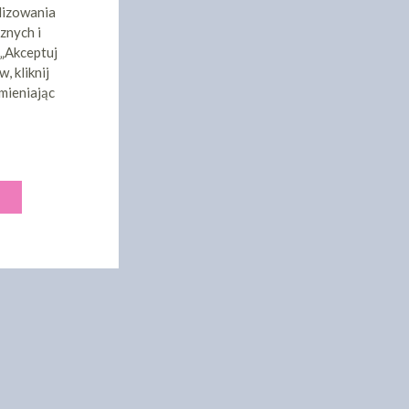
lizowania
znych i
 „Akceptuj
, kliknij
mieniając