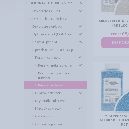
DEKORACJE CUKIERNICZE
Dekoracje z cukru
Dekoracje z czekolady
MINI PEREŁKI PE
4MM 1KG 
Dekoracje z opłatka
69,
cena:
Opłatek na tort (FOTO tort)
Posypki i perełki
DO KOS
pearls x SWEETDECOR.pl
Perełki cukrowe
Perełki metalizowane
Perełki nabłyszczane -
miękkie
Perełki perłowe
Cukrowe dekorki
Kryształki cukrowe
Maczek cukrowy
MINI PEREŁKI
Celebration
NIEBIESKIE CIE
Chrupki w polewie
PET