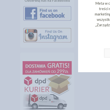
Obserwuj nas na Facebooku
Meta w c
treści
marketing
wszystki
„Zarządz