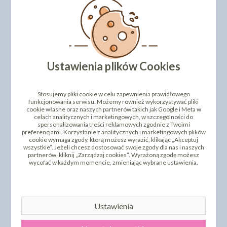
Ustawienia plików Cookies
Stosujemy pliki cookie w celu zapewnienia prawidłowego
OKRĄGŁY PODKŁAD POD
funkcjonowania serwisu. Możemy również wykorzystywać pliki
TORT STYROCAKE - WYS.
OPAKOWANIE NA TORT -
cookie własne oraz naszych partnerów takich jak Google i Meta w
22MM - 28CM - BIAŁY
Z OKIENKIEM - 31X31X19
celach analitycznych i marketingowych, w szczególności do
13,60 zł
9,20 zł
spersonalizowania treści reklamowych zgodnie z Twoimi
cena:
cena:
preferencjami. Korzystanie z analitycznych i marketingowych plików
cookie wymaga zgody, którą możesz wyrazić, klikając „Akceptuj
DO KOSZYKA
DO KOSZYKA
wszystkie”. Jeżeli chcesz dostosować swoje zgody dla nas i naszych
partnerów, kliknij „Zarządzaj cookies”. Wyrażoną zgodę możesz
wycofać w każdym momencie, zmieniając wybrane ustawienia.
Ustawienia