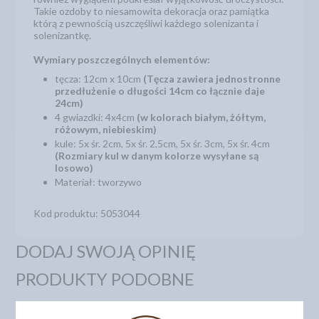
Takie ozdoby to niesamowita dekoracja oraz pamiątka
którą z pewnością uszczęśliwi każdego solenizanta i
solenizantkę.
Wymiary poszczególnych elementów:
tęcza: 12cm x 10cm
(Tęcza zawiera jednostronne
przedłużenie o długości 14cm co łącznie daje
24cm)
4 gwiazdki: 4x4cm
(w kolorach białym, żółtym,
różowym, niebieskim)
kule: 5x śr. 2cm, 5x śr. 2,5cm, 5x śr. 3cm, 5x śr. 4cm
(Rozmiary kul w danym kolorze wysyłane są
losowo)
Materiał: tworzywo
Kod produktu: 5053044
DODAJ SWOJĄ OPINIĘ
PRODUKTY PODOBNE
INNI KLIENCI KUPILI TEŻ