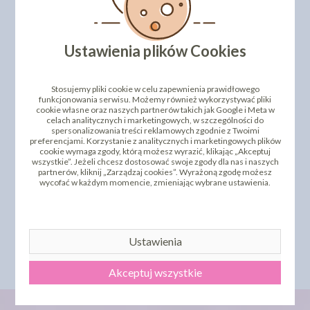
PRODUKTY PODOBNE
INNI KLIENCI KUPILI TEŻ
Ustawienia plików Cookies
Stosujemy pliki cookie w celu zapewnienia prawidłowego
funkcjonowania serwisu. Możemy również wykorzystywać pliki
cookie własne oraz naszych partnerów takich jak Google i Meta w
celach analitycznych i marketingowych, w szczególności do
spersonalizowania treści reklamowych zgodnie z Twoimi
preferencjami. Korzystanie z analitycznych i marketingowych plików
cookie wymaga zgody, którą możesz wyrazić, klikając „Akceptuj
wszystkie”. Jeżeli chcesz dostosować swoje zgody dla nas i naszych
partnerów, kliknij „Zarządzaj cookies”. Wyrażoną zgodę możesz
OPŁATEK NA TORT
OPŁATEK NA TORT
wycofać w każdym momencie, zmieniając wybrane ustawienia.
CHRZEST, ROCZEK 4231 -
HALLOWEEN - 00587A - 21
21 CM
CM
11,43 zł
13,00 zł
cena:
cena:
DO KOSZYKA
DO KOSZYKA
Ustawienia
Akceptuj wszystkie