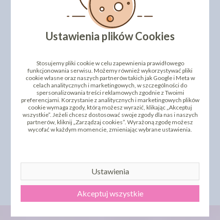
PRODUKTY PODOBNE
INNI KLIENCI KUPILI TEŻ
Ustawienia plików Cookies
Stosujemy pliki cookie w celu zapewnienia prawidłowego
funkcjonowania serwisu. Możemy również wykorzystywać pliki
cookie własne oraz naszych partnerów takich jak Google i Meta w
celach analitycznych i marketingowych, w szczególności do
spersonalizowania treści reklamowych zgodnie z Twoimi
preferencjami. Korzystanie z analitycznych i marketingowych plików
cookie wymaga zgody, którą możesz wyrazić, klikając „Akceptuj
wszystkie”. Jeżeli chcesz dostosować swoje zgody dla nas i naszych
partnerów, kliknij „Zarządzaj cookies”. Wyrażoną zgodę możesz
OPŁATEK NA TORT
wycofać w każdym momencie, zmieniając wybrane ustawienia.
TOPPER - ROCZNICA
KRAINA LODU 50317011A
ŚLUBU + CYFRA (068S)
- 21 CM
15,29 zł
11,43 zł
cena:
cena:
DO KOSZYKA
DO KOSZYKA
Ustawienia
Akceptuj wszystkie