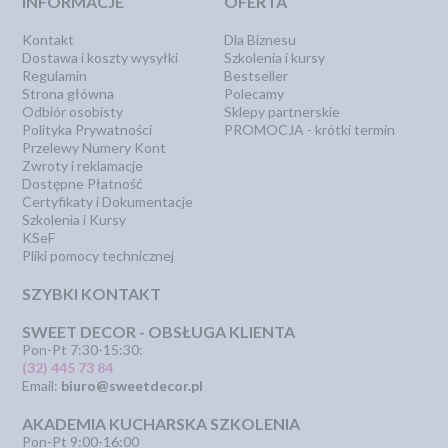
INFORMACJE
OFERTA
Kontakt
Dla Biznesu
Dostawa i koszty wysyłki
Szkolenia i kursy
Regulamin
Bestseller
Strona główna
Polecamy
Odbiór osobisty
Sklepy partnerskie
Polityka Prywatności
PROMOCJA - krótki termin
Przelewy Numery Kont
Zwroty i reklamacje
Dostępne Płatność
Certyfikaty i Dokumentacje
Szkolenia i Kursy
KSeF
Pliki pomocy technicznej
SZYBKI KONTAKT
SWEET DECOR - OBSŁUGA KLIENTA
Pon-Pt 7:30-15:30:
(32) 445 73 84
Email:
biuro@sweetdecor.pl
AKADEMIA KUCHARSKA SZKOLENIA
Pon-Pt 9:00-16:00