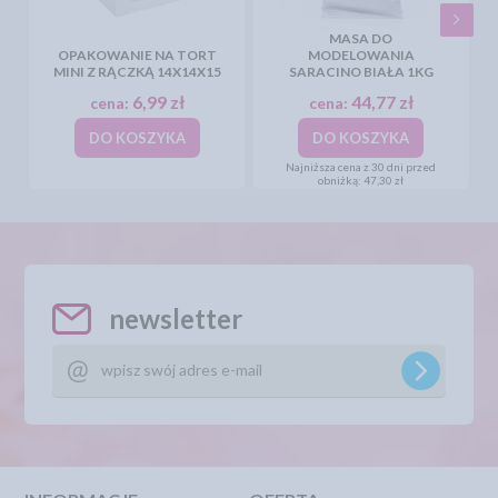
MASA DO
OPAKOWANIE NA TORT
MODELOWANIA
MINI Z RĄCZKĄ 14X14X15
SARACINO BIAŁA 1KG
6,99 zł
44,77 zł
cena:
cena:
DO KOSZYKA
DO KOSZYKA
Najniższa cena z 30 dni przed
obniżką:
47,30 zł
newsletter