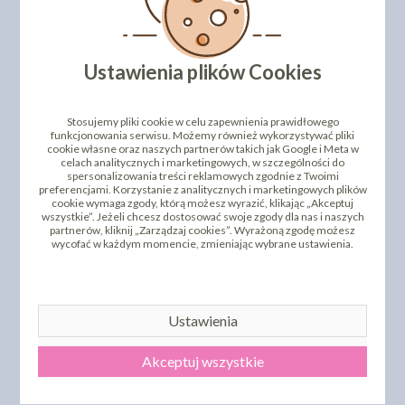
Ustawienia plików Cookies
Stosujemy pliki cookie w celu zapewnienia prawidłowego
funkcjonowania serwisu. Możemy również wykorzystywać pliki
cookie własne oraz naszych partnerów takich jak Google i Meta w
celach analitycznych i marketingowych, w szczególności do
Podkłady ze styroduru można w finezyjny sposób
spersonalizowania treści reklamowych zgodnie z Twoimi
przyozdobić
satynowymi tasiemkami
w różnych
preferencjami. Korzystanie z analitycznych i marketingowych plików
kolorach.
cookie wymaga zgody, którą możesz wyrazić, klikając „Akceptuj
wszystkie”. Jeżeli chcesz dostosować swoje zgody dla nas i naszych
partnerów, kliknij „Zarządzaj cookies”. Wyrażoną zgodę możesz
wycofać w każdym momencie, zmieniając wybrane ustawienia.
Ustawienia
Akceptuj wszystkie
DODAJ SWOJĄ OPINIĘ