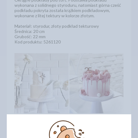
wykonana z solidnego styroduru, natomiast górna cześć
podkładu pokryta została krążkiem podkładowym,
wykonane z litej tektury w kolorze złotym.
Materiał: styrodur, złoty podkład tekturowy
Średnica: 20 cm
Grubość: 22 mm
Kod produktu: 5261120