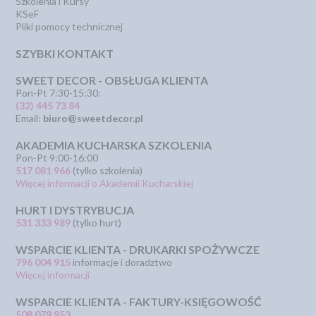
Szkolenia i Kursy
KSeF
Pliki pomocy technicznej
SZYBKI KONTAKT
SWEET DECOR - OBSŁUGA KLIENTA
Pon-Pt 7:30-15:30:
(32) 445 73 84
Email:
biuro@sweetdecor.pl
AKADEMIA KUCHARSKA SZKOLENIA
Pon-Pt 9:00-16:00
517 081 966
(tylko szkolenia)
Więcej informacji o Akademii Kucharskiej
HURT I DYSTRYBUCJA
531 333 989
(tylko hurt)
WSPARCIE KLIENTA - DRUKARKI SPOŻYWCZE
796 004 915
informacje i doradztwo
Więcej informacji
WSPARCIE KLIENTA - FAKTURY-KSIĘGOWOŚĆ
508 079 953