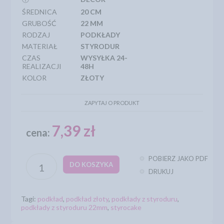
ŚREDNICA
20 CM
GRUBOŚĆ
22 MM
RODZAJ
PODKŁADY
MATERIAŁ
STYRODUR
CZAS
WYSYŁKA 24-
REALIZACJI
48H
KOLOR
ZŁOTY
ZAPYTAJ O PRODUKT
7,39 zł
cena:
POBIERZ JAKO PDF
DO KOSZYKA
DRUKUJ
Tagi:
podkład
,
podkład złoty
,
podkłady z styroduru
,
podkłady z styroduru 22mm
,
styrocake