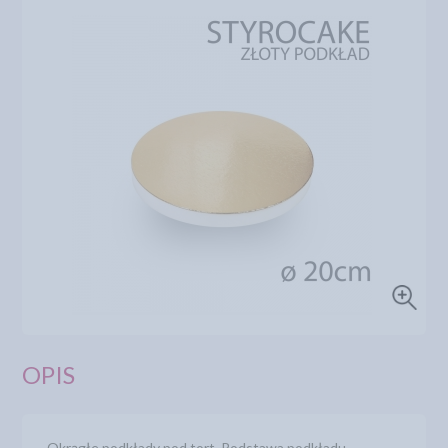
OPIS
Okrągłe podkłady pod tort. Podstawa podkładu