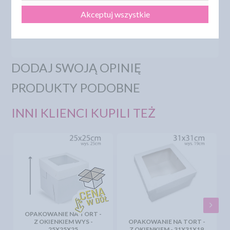
Kartony na tort o wymiarze 31x31x25cm pakowane są
Akceptuj wszystkie
pojedynczo w folie zabezpieczające przed brudem oraz
wilgocią, podobnie jak wszystkie kartony marki
SWEETDECOR.
DODAJ SWOJĄ OPINIĘ
PRODUKTY PODOBNE
INNI KLIENCI KUPILI TEŻ
OPAKOWANIE NA TORT -
Z OKIENKIEM WYS -
OPAKOWANIE NA TORT -
25X25X25
Z OKIENKIEM - 31X31X19