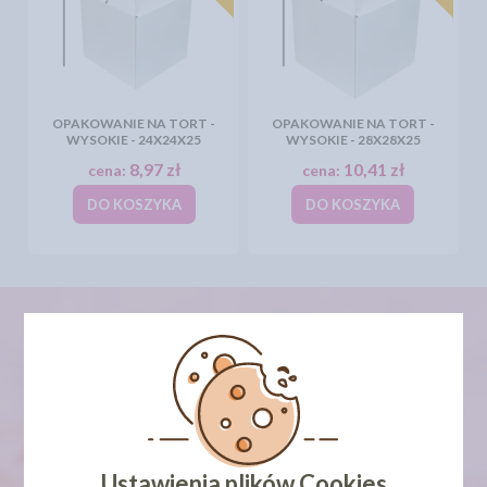
OPAKOWANIE NA TORT -
OPAKOWANIE NA TORT -
WYSOKIE - 24X24X25
WYSOKIE - 28X28X25
8,97 zł
10,41 zł
cena:
cena:
DO KOSZYKA
DO KOSZYKA
newsletter
Ustawienia plików Cookies