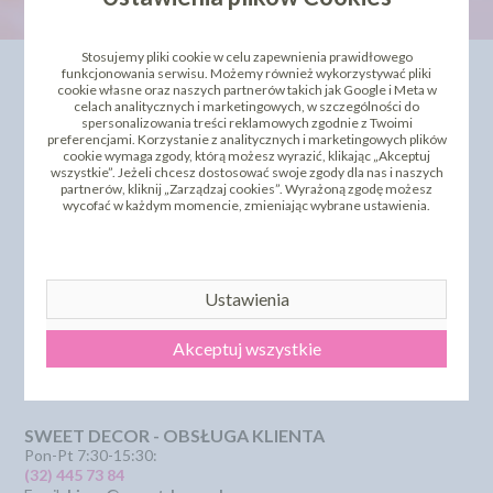
Stosujemy pliki cookie w celu zapewnienia prawidłowego
INFORMACJE
OFERTA
funkcjonowania serwisu. Możemy również wykorzystywać pliki
cookie własne oraz naszych partnerów takich jak Google i Meta w
celach analitycznych i marketingowych, w szczególności do
Kontakt
Dla Biznesu
spersonalizowania treści reklamowych zgodnie z Twoimi
Dostawa i koszty wysyłki
Szkolenia i kursy
preferencjami. Korzystanie z analitycznych i marketingowych plików
Regulamin
Bestseller
cookie wymaga zgody, którą możesz wyrazić, klikając „Akceptuj
wszystkie”. Jeżeli chcesz dostosować swoje zgody dla nas i naszych
Strona główna
Polecamy
partnerów, kliknij „Zarządzaj cookies”. Wyrażoną zgodę możesz
Odbiór osobisty
Sklepy partnerskie
wycofać w każdym momencie, zmieniając wybrane ustawienia.
Polityka Prywatności
PROMOCJA - krótki termin
Przelewy Numery Kont
Zwroty i reklamacje
Dostępne Płatność
Certyfikaty i Dokumentacje
Ustawienia
Szkolenia i Kursy
KSeF
Akceptuj wszystkie
Pliki pomocy technicznej
SZYBKI KONTAKT
SWEET DECOR - OBSŁUGA KLIENTA
Pon-Pt 7:30-15:30:
(32) 445 73 84