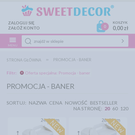
ZALOGUJ SIĘ
KOSZYK
0
0,00 zł
ZAŁÓŻ KONTO
MENU
PROMOCJA - BANER
STRONA GŁÓWNA
Filtr:
Oferta specjalna: Promocja - baner
PROMOCJA - BANER
SORTUJ:
NAZWA
CENA
NOWOŚĆ
BESTSELLER
NA STRONĘ:
20
60
120