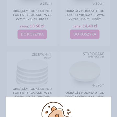
OKRĄGŁY PODKŁAD POD
OKRĄGŁY PODKŁAD POD
TORT STYROCAKE - WYS.
TORT STYROCAKE - WYS.
22MM - 28CM - BIAŁY
22MM - 30CM - BIAŁY
13,60 zł
14,40 zł
cena:
cena:
DO KOSZYKA
DO KOSZYKA
OKRĄGŁY PODKŁAD POD
TORT STYROCAKE - WYS.
OKRĄGŁY PODKŁAD POD
22MM - 30CM - ZESTAW
TORT STYROCAKE - WYS.
4+1GRATIS - BIAŁY
22MM - 32CM - BIAŁY
57,63 zł
17,40 zł
cena:
cena:
DO KOSZYKA
DO KOSZYKA