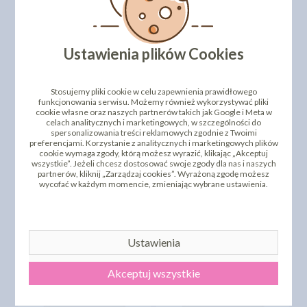
Najniższa cena z 30 dni przed
obniżką:
72,00 zł
Ustawienia plików Cookies
Stosujemy pliki cookie w celu zapewnienia prawidłowego
funkcjonowania serwisu. Możemy również wykorzystywać pliki
cookie własne oraz naszych partnerów takich jak Google i Meta w
celach analitycznych i marketingowych, w szczególności do
spersonalizowania treści reklamowych zgodnie z Twoimi
OKRĄGŁY PODKŁAD POD
preferencjami. Korzystanie z analitycznych i marketingowych plików
TORT STYROCAKE - WYS.
OKRĄGŁY PODKŁAD POD
cookie wymaga zgody, którą możesz wyrazić, klikając „Akceptuj
22MM - 32CM - ZESTAW
TORT STYROCAKE - WYS.
wszystkie”. Jeżeli chcesz dostosować swoje zgody dla nas i naszych
4+1GRATIS - BIAŁY
22MM - 34CM - BIAŁY
partnerów, kliknij „Zarządzaj cookies”. Wyrażoną zgodę możesz
wycofać w każdym momencie, zmieniając wybrane ustawienia.
69,62 zł
19,61 zł
cena:
cena:
DO KOSZYKA
DO KOSZYKA
Najniższa cena z 30 dni przed
obniżką:
87,00 zł
Ustawienia
Akceptuj wszystkie