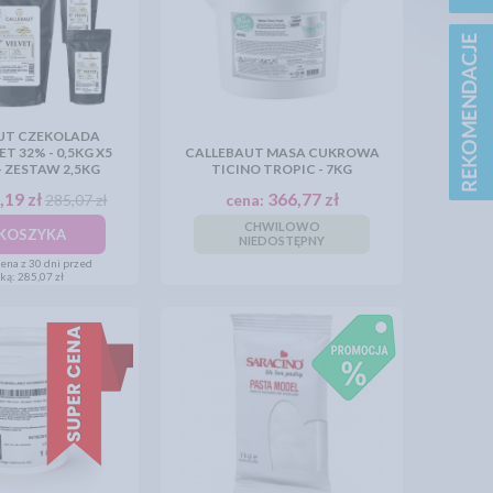
UT CZEKOLADA
ET 32% - 0,5KG X5
CALLEBAUT MASA CUKROWA
- ZESTAW 2,5KG
TICINO TROPIC - 7KG
,19 zł
366,77 zł
285,07 zł
cena:
CHWILOWO
KOSZYKA
NIEDOSTĘPNY
ena z 30 dni przed
żką:
285,07 zł