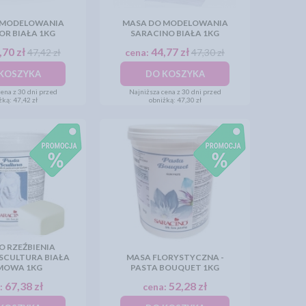
 MODELOWANIA
MASA DO MODELOWANIA
R BIAŁA 1KG
SARACINO BIAŁA 1KG
,70 zł
44,77 zł
47,42 zł
cena:
47,30 zł
KOSZYKA
DO KOSZYKA
ena z 30 dni przed
Najniższa cena z 30 dni przed
żką:
47,42 zł
obniżką:
47,30 zł
O RZEŹBIENIA
SCULTURA BIAŁA
MASA FLORYSTYCZNA -
MOWA 1KG
PASTA BOUQUET 1KG
67,38 zł
52,28 zł
:
cena: