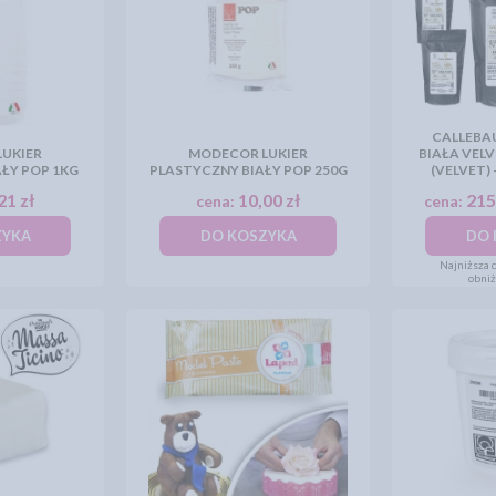
CALLEBA
UKIER
MODECOR LUKIER
BIAŁA VELV
ŁY POP 1KG
PLASTYCZNY BIAŁY POP 250G
(VELVET) 
21 zł
10,00 zł
215
cena:
cena:
ZYKA
DO KOSZYKA
DO 
Najniższa c
obni