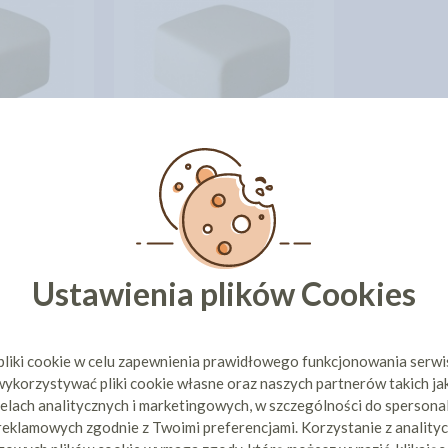
 LUKIER
SWEETICING LUKIER
IAŁY 1KG
PLASTYCZNY BIAŁY 250G
52 zł
13,51 zł
cena:
ZYKA
DO KOSZYKA
Ustawienia plików Cookies
pliki cookie w celu zapewnienia prawidłowego funkcjonowania serw
ykorzystywać pliki cookie własne oraz naszych partnerów takich ja
elach analitycznych i marketingowych, w szczególności do spersona
 reklamowych zgodnie z Twoimi preferencjami. Korzystanie z analityc