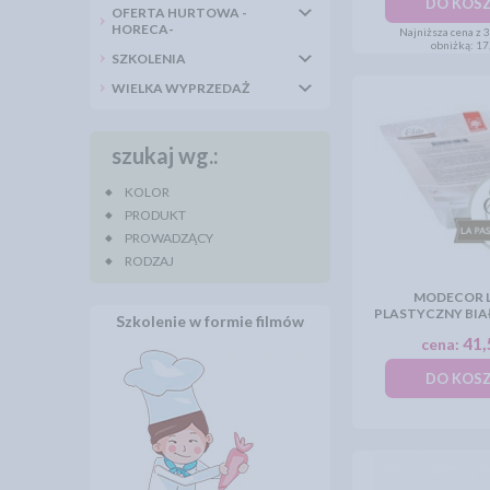
DO KOS
OFERTA HURTOWA -
HORECA-
Najniższa cena z 
obniżką:
17,
SZKOLENIA
WIELKA WYPRZEDAŻ
szukaj wg.:
KOLOR
PRODUKT
PROWADZĄCY
RODZAJ
MODECOR L
PLASTYCZNY BIAŁ
Szkolenie w formie filmów
41,
cena:
DO KOS