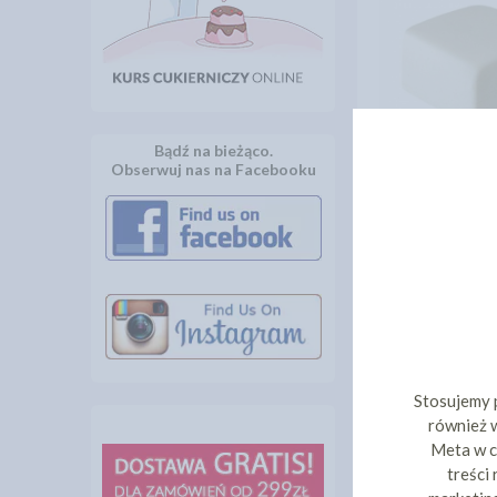
Bądź na bieżąco.
Obserwuj nas na Facebooku
SWEETICING
PLASTYCZNY B
36,
cena:
DO KOS
Stosujemy 
również w
Meta w c
treści