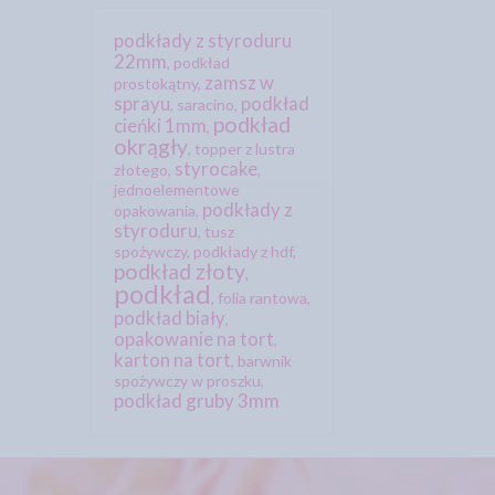
podkłady z styroduru
22mm
,
podkład
zamsz w
prostokątny
,
sprayu
podkład
,
saracino
,
podkład
cieńki 1mm
,
okrągły
,
topper z lustra
styrocake
złotego
,
,
jednoelementowe
podkłady z
opakowania
,
styroduru
,
tusz
spożywczy
,
podkłady z hdf
,
podkład złoty
,
podkład
,
folia rantowa
,
podkład biały
,
opakowanie na tort
,
karton na tort
,
barwnik
spożywczy w proszku
,
podkład gruby 3mm