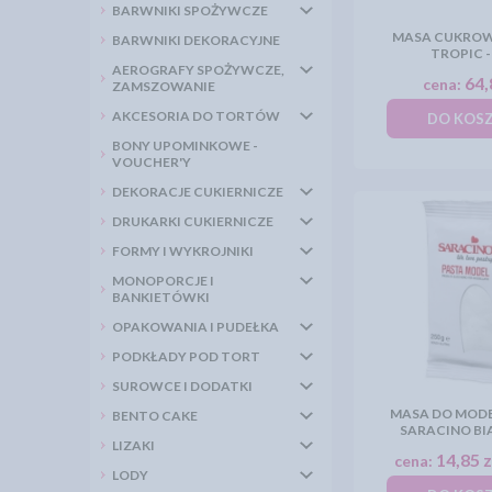
BARWNIKI SPOŻYWCZE
MASA CUKROW
BARWNIKI DEKORACYJNE
TROPIC -
AEROGRAFY SPOŻYWCZE,
64,
cena:
ZAMSZOWANIE
AKCESORIA DO TORTÓW
DO KOS
BONY UPOMINKOWE -
VOUCHER'Y
DEKORACJE CUKIERNICZE
DRUKARKI CUKIERNICZE
FORMY I WYKROJNIKI
MONOPORCJE I
BANKIETÓWKI
OPAKOWANIA I PUDEŁKA
PODKŁADY POD TORT
SUROWCE I DODATKI
MASA DO MOD
BENTO CAKE
SARACINO BI
LIZAKI
14,85 z
cena:
LODY