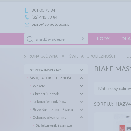
801 00 73 84
(32) 445 73 84
biuro@sweetdecor.pl
LODY
DLA
STRONA GŁÓWNA
ŚWIĘTA I OKOLICZNOŚCI
D
BIAŁE MAS
STREFA INSPIRACJI
ŚWIĘTA I OKOLICZNOŚCI
Wesele
Białe masy cukrow
Chrzest i Roczek
Dekoracje urodzinowe
SORTUJ:
NAZW
Boże Narodzenie - Święta
Dekoracje komunijne
Białe barwniki i zamsze