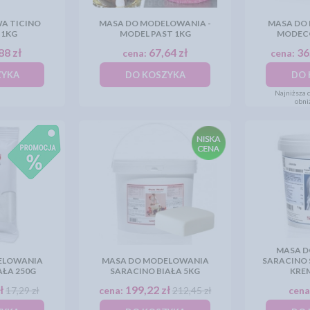
A TICINO
MASA DO MODELOWANIA -
MASA DO
 1KG
MODEL PAST 1KG
MODECO
88 zł
67,64 zł
36
cena:
cena:
ZYKA
DO KOSZYKA
DO 
Najniższa c
obni
MASA D
ELOWANIA
MASA DO MODELOWANIA
SARACINO 
AŁA 250G
SARACINO BIAŁA 5KG
KRE
ł
199,22 zł
17,29 zł
cena:
212,45 zł
cena