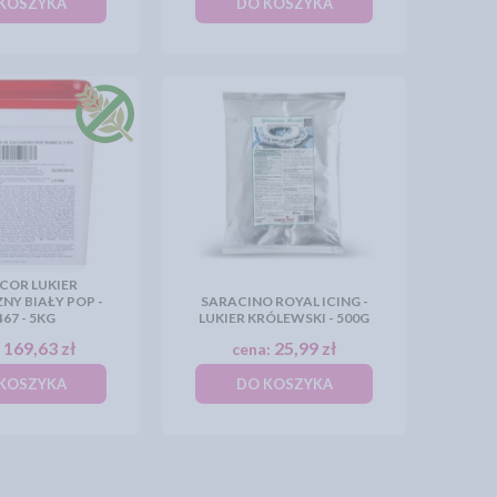
KOSZYKA
DO KOSZYKA
COR LUKIER
NY BIAŁY POP -
SARACINO ROYAL ICING -
467 - 5KG
LUKIER KRÓLEWSKI - 500G
169,63 zł
25,99 zł
:
cena:
KOSZYKA
DO KOSZYKA