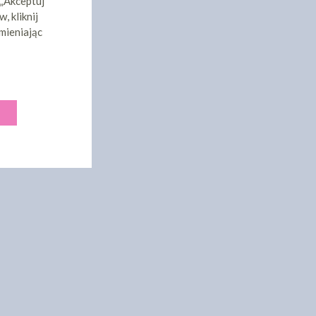
 „Akceptuj
, kliknij
mieniając