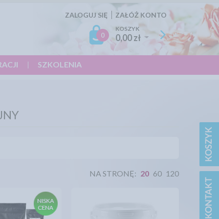
ZALOGUJ SIĘ
ZAŁÓŻ KONTO
KOSZYK
0
0,00 zł
RACJI
SZKOLENIA
JNY
NA STRONĘ:
20
60
120