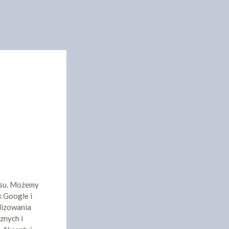
isu. Możemy
k Google i
lizowania
znych i