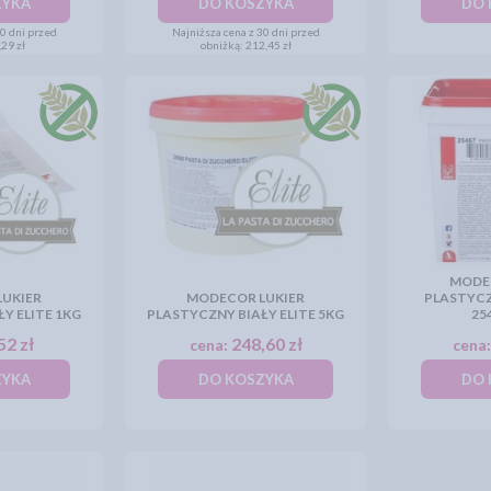
ZYKA
DO KOSZYKA
DO 
30 dni przed
Najniższa cena z 30 dni przed
29 zł
obniżką:
212,45 zł
MODE
UKIER
MODECOR LUKIER
PLASTYCZ
Y ELITE 1KG
PLASTYCZNY BIAŁY ELITE 5KG
25
52 zł
248,60 zł
cena:
cena
ZYKA
DO KOSZYKA
DO 