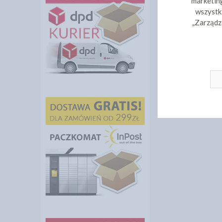
marketing
wszystki
„Zarządz