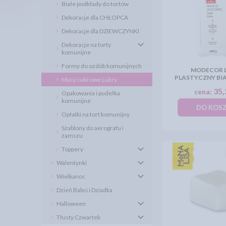
Białe podkłady do tortów
Dekoracje dla CHŁOPCA
Dekoracje dla DZIEWCZYNKI
Dekoracje na torty
komunijne
Formy do ozdób komunijnych
MODECOR L
PLASTYCZNY BIA
Masy cukrowe Lukry
35,
cena:
Opakowania i pudełka
komunijne
DO KOS
Opłatki na tort komunijny
Szablony do aerografu i
zamszu
Toppery
Walentynki
Wielkanoc
Dzień Babci i Dziadka
Halloween
Tłusty Czwartek