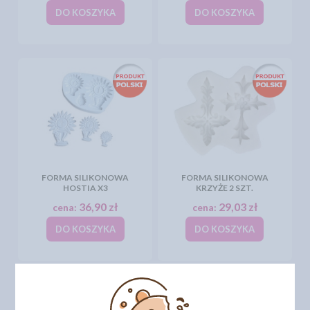
DO KOSZYKA
DO KOSZYKA
FORMA SILIKONOWA
FORMA SILIKONOWA
HOSTIA X3
KRZYŻE 2 SZT.
36,90 zł
29,03 zł
cena:
cena:
DO KOSZYKA
DO KOSZYKA