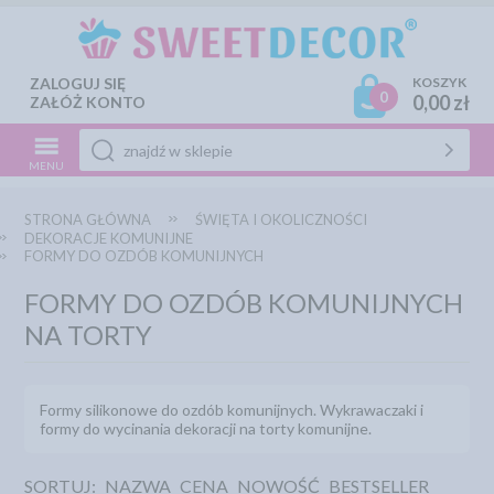
ZALOGUJ SIĘ
KOSZYK
0
0,00 zł
ZAŁÓŻ KONTO
MENU
STRONA GŁÓWNA
ŚWIĘTA I OKOLICZNOŚCI
DEKORACJE KOMUNIJNE
FORMY DO OZDÓB KOMUNIJNYCH
FORMY DO OZDÓB KOMUNIJNYCH
NA TORTY
Formy silikonowe do ozdób komunijnych. Wykrawaczaki i
formy do wycinania dekoracji na torty komunijne.
SORTUJ:
NAZWA
CENA
NOWOŚĆ
BESTSELLER