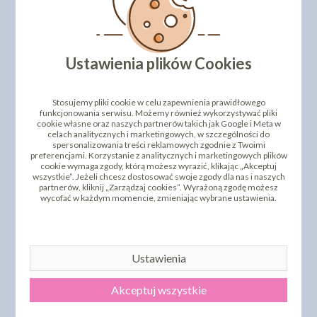
Ustawienia plików Cookies
FORMA SILIKONOWA
FORMA SILIKONOWA
KSIĘGA
KSIĘGA 2
Stosujemy pliki cookie w celu zapewnienia prawidłowego
funkcjonowania serwisu. Możemy również wykorzystywać pliki
42,59 zł
42,59 zł
cena:
cena:
cookie własne oraz naszych partnerów takich jak Google i Meta w
celach analitycznych i marketingowych, w szczególności do
DO KOSZYKA
DO KOSZYKA
spersonalizowania treści reklamowych zgodnie z Twoimi
preferencjami. Korzystanie z analitycznych i marketingowych plików
cookie wymaga zgody, którą możesz wyrazić, klikając „Akceptuj
wszystkie”. Jeżeli chcesz dostosować swoje zgody dla nas i naszych
partnerów, kliknij „Zarządzaj cookies”. Wyrażoną zgodę możesz
wycofać w każdym momencie, zmieniając wybrane ustawienia.
Ustawienia
Akceptuj wszystkie
FORMA SILIKONOWA
FORMA SILIKONOWA