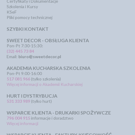
Certyfikaty i Dokumentacje
Szkolenia i Kursy
KSeF
Pliki pomocy technicznej
SZYBKI KONTAKT
SWEET DECOR - OBSŁUGA KLIENTA
Pon-Pt 7:30-15:30:
(32) 445 73 84
Email:
biuro@sweetdecor.pl
AKADEMIA KUCHARSKA SZKOLENIA
Pon-Pt 9:00-16:00
517 081 966
(tylko szkolenia)
Więcej informacji o Akademii Kucharskiej
HURT I DYSTRYBUCJA
531 333 989
(tylko hurt)
WSPARCIE KLIENTA - DRUKARKI SPOŻYWCZE
796 004 915
informacje i doradztwo
Więcej informacji
WSPARCIE KLIENTA - FAKTURY-KSIĘGOWOŚĆ