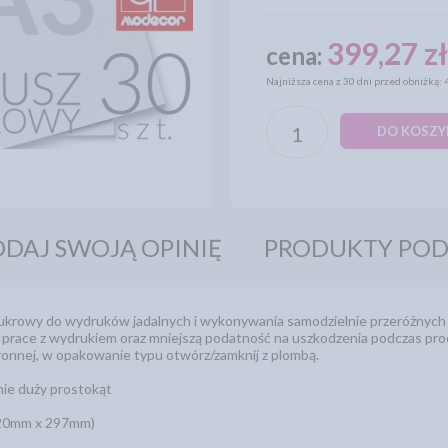
399,27 z
cena:
Najniższa cena z 30 dni przed obniżką: 
DO KOSZY
DAJ SWOJĄ OPINIĘ
PRODUKTY PO
cukrowy do wydruków jadalnych i wykonywania samodzielnie przeróżnych 
 prace z wydrukiem oraz mniejszą podatność na uszkodzenia podczas produ
onnej, w opakowanie typu otwórz/zamknij z plombą.
ie duży prostokąt
420mm x 297mm)