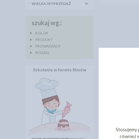
WIELKA WYPRZEDAŻ
szukaj wg.:
KOLOR
PRODUKT
PROWADZĄCY
RODZAJ
Szkolenie w formie filmów
Stosujemy 
również w