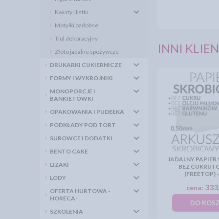
Kwiaty i listki
Motylki ozdobne
Tiul dekoracyjny
INNI KLIEN
Złoto jadalne spożywcze
DRUKARKI CUKIERNICZE
FORMY I WYKROJNIKI
MONOPORCJE I
BANKIETÓWKI
OPAKOWANIA I PUDEŁKA
PODKŁADY POD TORT
SUROWCE I DODATKI
BENTO CAKE
JADALNY PAPIER
LIZAKI
BEZ CUKRU I
(FREETOP) 
LODY
333,
cena:
OFERTA HURTOWA -
HORECA-
DO KOS
SZKOLENIA