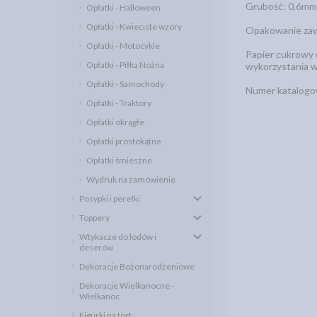
Grubość: 0,6mm
Opłatki - Halloween
Opłatki - Kwieciste wzory
Opakowanie zawi
Opłatki - Motocykle
Papier cukrowy 
Opłatki - Piłka Nożna
wykorzystania w
Opłatki - Samochody
Numer katalogo
Opłatki - Traktory
Opłatki okrągłe
Opłatki prostokątne
Opłatki śmieszne
Wydruk na zamówienie
Posypki i perełki
Toppery
Wtykacze do lodów i
deserów
Dekoracje Bożonarodzeniowe
Dekoracje Wielkanocne -
Wielkanoc
Figurki na tort