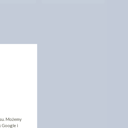
isu. Możemy
k Google i