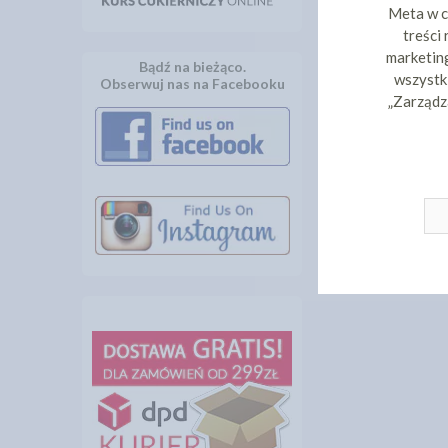
Meta w c
treści
marketing
Bądź na bieżąco.
wszystki
Obserwuj nas na Facebooku
„Zarządz