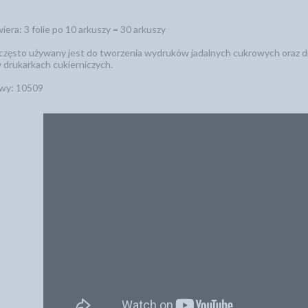
era: 3 folie po 10 arkuszy = 30 arkuszy
często używany jest do tworzenia wydruków jadalnych cukrowych oraz dru
 drukarkach cukierniczych.
wy: 10509