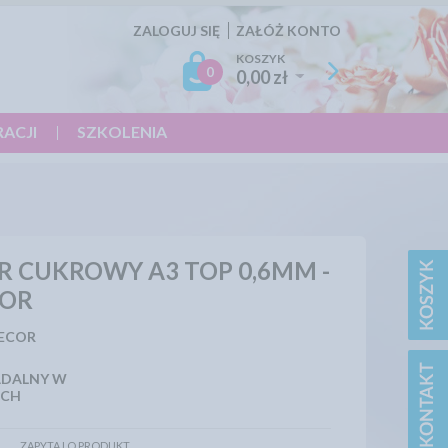
ZALOGUJ SIĘ
ZAŁÓŻ KONTO
KOSZYK
0
0,00 zł
RACJI
SZKOLENIA
R CUKROWY A3 TOP 0,6MM -
COR
ECOR
JADALNY W
ACH
ZAPYTAJ O PRODUKT