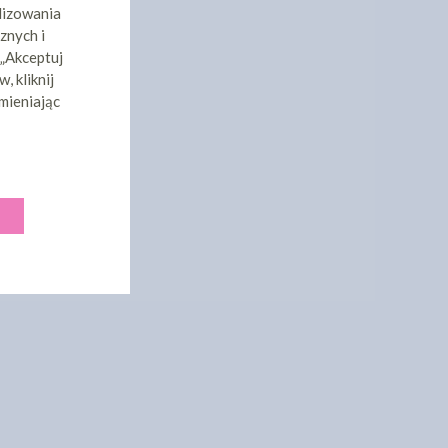
lizowania
znych i
 „Akceptuj
, kliknij
mieniając