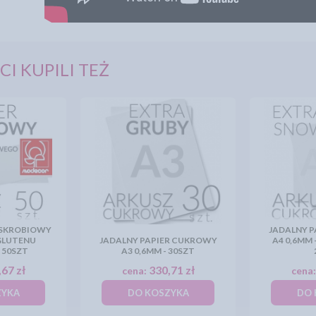
CI KUPILI TEŻ
 SKROBIOWY
JADALNY 
 GLUTENU
JADALNY PAPIER CUKROWY
A4 0,6MM 
- 50SZT
A3 0,6MM - 30SZT
67 zł
330,71 zł
cena:
cena
ZYKA
DO KOSZYKA
DO 