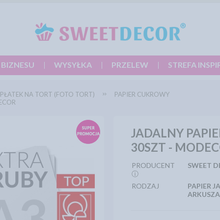
 BIZNESU
WYSYŁKA
PRZELEW
STREFA INSPI
PŁATEK NA TORT (FOTO TORT)
PAPIER CUKROWY
DECOR
JADALNY PAPIE
30SZT - MODE
PRODUCENT
SWEET D
ⓘ
RODZAJ
PAPIER 
ARKUSZ