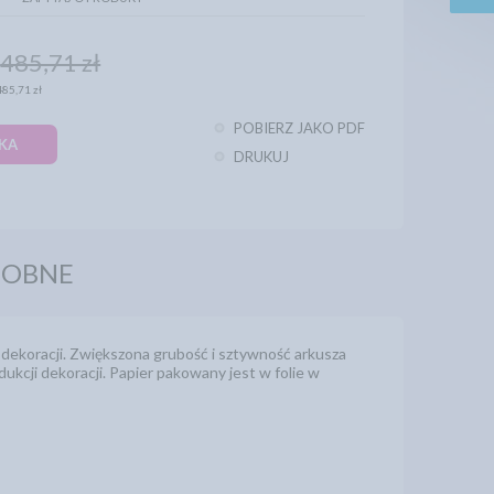
ł
485,71 zł
485,71 zł
POBIERZ JAKO PDF
KA
DRUKUJ
DOBNE
dekoracji. Zwiększona grubość i sztywność arkusza
kcji dekoracji. Papier pakowany jest w folie w