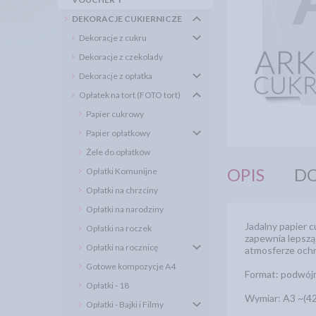
DEKORACJE CUKIERNICZE
Dekoracje z cukru
Dekoracje z czekolady
Dekoracje z opłatka
Opłatek na tort (FOTO tort)
Papier cukrowy
Papier opłatkowy
Żele do opłatków
OPIS
DO
Opłatki Komunijne
Opłatki na chrzciny
Opłatki na narodziny
Jadalny papier 
Opłatki na roczek
zapewnia lepszą
Opłatki na rocznicę
atmosferze ochr
Gotowe kompozycje A4
Format: podwójn
Opłatki - 18
Wymiar: A3 ~(
Opłatki - Bajki i Filmy