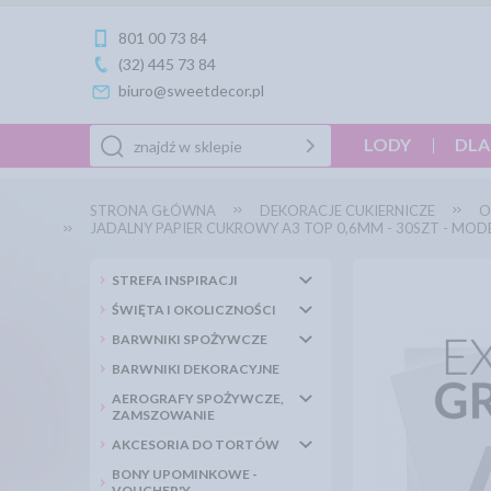
801 00 73 84
(32) 445 73 84
biuro@sweetdecor.pl
LODY
DLA
STRONA GŁÓWNA
DEKORACJE CUKIERNICZE
O
JADALNY PAPIER CUKROWY A3 TOP 0,6MM - 30SZT - MO
STREFA INSPIRACJI
ŚWIĘTA I OKOLICZNOŚCI
BARWNIKI SPOŻYWCZE
BARWNIKI DEKORACYJNE
AEROGRAFY SPOŻYWCZE,
ZAMSZOWANIE
AKCESORIA DO TORTÓW
BONY UPOMINKOWE -
VOUCHER'Y