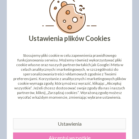
miłośnikom dobrej i zdrowej kuchni.
DODAJ SWOJĄ OPINIĘ
PRODUKTY PODOBNE
Ustawienia plików Cookies
INNI KLIENCI KUPILI TEŻ
Stosujemy pliki cookie w celu zapewnienia prawidłowego
funkcjonowania serwisu. Możemy również wykorzystywać pliki
cookie własne oraz naszych partnerów takich jak Google i Meta w
celach analitycznych i marketingowych, w szczególności do
spersonalizowania treści reklamowych zgodnie z Twoimi
preferencjami. Korzystanie z analitycznych i marketingowych plików
cookie wymaga zgody, którą możesz wyrazić, klikając „Akceptuj
wszystkie”. Jeżeli chcesz dostosować swoje zgody dla nas i naszych
partnerów, kliknij „Zarządzaj cookies”. Wyrażoną zgodę możesz
wycofać w każdym momencie, zmieniając wybrane ustawienia.
GALARETKA - WINIARY -
GALARETKA - WINIARY -
MALINOWA
TRUSKAWKOWA
Ustawienia
2,87 zł
2,87 zł
cena:
cena:
DO KOSZYKA
DO KOSZYKA
Akceptuj wszystkie