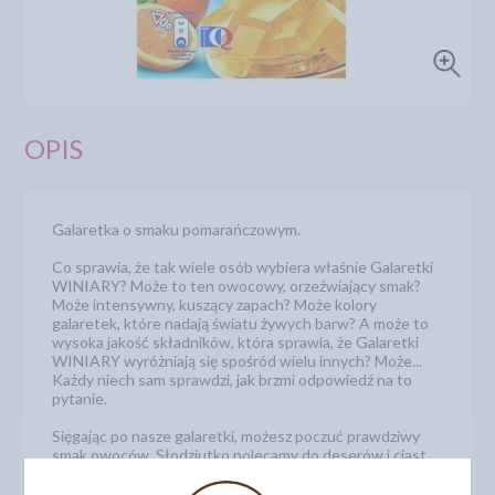
OPIS
Galaretka o smaku pomarańczowym.
Co sprawia, że tak wiele osób wybiera właśnie Galaretki
WINIARY? Może to ten owocowy, orzeźwiający smak?
Może intensywny, kuszący zapach? Może kolory
galaretek, które nadają światu żywych barw? A może to
wysoka jakość składników, która sprawia, że Galaretki
WINIARY wyróżniają się spośród wielu innych? Może...
Każdy niech sam sprawdzi, jak brzmi odpowiedź na to
pytanie.
Sięgając po nasze galaretki, możesz poczuć prawdziwy
smak owoców. Słodziutko polecamy do deserów i ciast.
Podobnie jak inne desery WINIARY – przygotowaliśmy je
bez sztucznych barwników, więc na pewno zasmakują