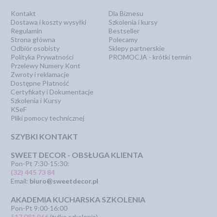
Kontakt
Dla Biznesu
Dostawa i koszty wysyłki
Szkolenia i kursy
Regulamin
Bestseller
Strona główna
Polecamy
Odbiór osobisty
Sklepy partnerskie
Polityka Prywatności
PROMOCJA - krótki termin
Przelewy Numery Kont
Zwroty i reklamacje
Dostępne Płatność
Certyfikaty i Dokumentacje
Szkolenia i Kursy
KSeF
Pliki pomocy technicznej
SZYBKI KONTAKT
SWEET DECOR - OBSŁUGA KLIENTA
Pon-Pt 7:30-15:30:
(32) 445 73 84
Email:
biuro@sweetdecor.pl
AKADEMIA KUCHARSKA SZKOLENIA
Pon-Pt 9:00-16:00
517 081 966
(tylko szkolenia)