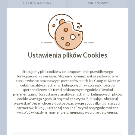
CZEKOLADOWY
MALINOWY
2,12 zł
2,14 zł
cena:
cena:
DO KOSZYKA
DO KOSZYKA
Ustawienia plików Cookies
Stosujemy pliki cookie w celu zapewnienia prawidłowego
funkcjonowania serwisu. Możemy również wykorzystywać pliki
cookie własne oraz naszych partnerów takich jak Google i Meta w
celach analitycznych i marketingowych, w szczególności do
spersonalizowania treści reklamowych zgodnie z Twoimi
BUDYŃ - WINIARY -
BUDYŃ - WINIARY -
preferencjami. Korzystanie z analitycznych i marketingowych plików
ŚMIETANKOWY - 60G
WANILIOWY
cookie wymaga zgody, którą możesz wyrazić, klikając „Akceptuj
wszystkie”. Jeżeli chcesz dostosować swoje zgody dla nas i naszych
2,14 zł
2,14 zł
cena:
cena:
partnerów, kliknij „Zarządzaj cookies”. Wyrażoną zgodę możesz
wycofać w każdym momencie, zmieniając wybrane ustawienia.
DO KOSZYKA
DO KOSZYKA