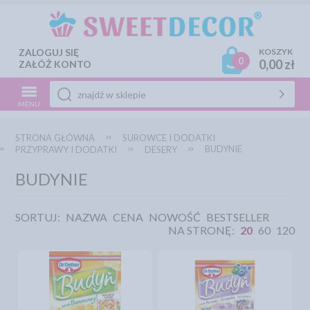
ZALOGUJ SIĘ
KOSZYK
0
0,00 zł
ZAŁÓŻ KONTO
MENU
STRONA GŁÓWNA
SUROWCE I DODATKI
BUDYNIE
PRZYPRAWY I DODATKI
DESERY
BUDYNIE
SORTUJ:
NAZWA
CENA
NOWOŚĆ
BESTSELLER
NA STRONĘ:
20
60
120