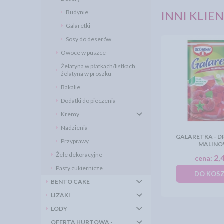
Budynie
INNI KLIEN
Galaretki
Sosy do deserów
Owoce w puszce
Żelatyna w płatkach/listkach,
żelatyna w proszku
Bakalie
Dodatki do pieczenia
Kremy
Nadzienia
GALARETKA - DR
Przyprawy
MALIN
Żele dekoracyjne
2,4
cena:
Pasty cukiernicze
DO KOS
BENTO CAKE
LIZAKI
LODY
OFERTA HURTOWA -