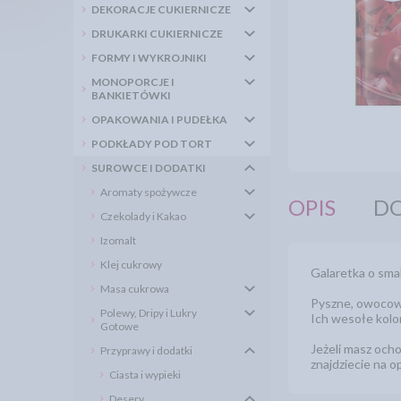
DEKORACJE CUKIERNICZE
DRUKARKI CUKIERNICZE
FORMY I WYKROJNIKI
MONOPORCJE I
BANKIETÓWKI
OPAKOWANIA I PUDEŁKA
PODKŁADY POD TORT
SUROWCE I DODATKI
Aromaty spożywcze
OPIS
DO
Czekolady i Kakao
Izomalt
Klej cukrowy
Galaretka o sm
Masa cukrowa
Pyszne, owocowe 
Polewy, Dripy i Lukry
Ich wesołe kolor
Gotowe
Jeżeli masz ocho
Przyprawy i dodatki
znajdziecie na 
Ciasta i wypieki
Desery