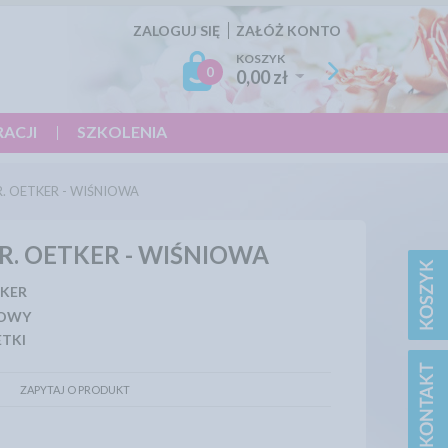
ZALOGUJ SIĘ
ZAŁÓŻ KONTO
KOSZYK
0
0,00 zł
RACJI
SZKOLENIA
R. OETKER - WIŚNIOWA
R. OETKER - WIŚNIOWA
TKER
TOWY
TKI
ZAPYTAJ O PRODUKT