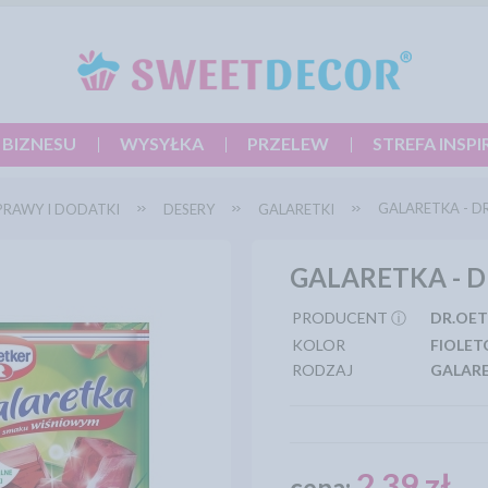
 BIZNESU
WYSYŁKA
PRZELEW
STREFA INSPI
GALARETKA - D
PRAWY I DODATKI
DESERY
GALARETKI
GALARETKA - D
PRODUCENT ⓘ
DR.OE
KOLOR
FIOLE
RODZAJ
GALARE
2,39 zł
cena: