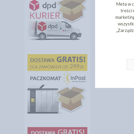
Meta w c
treści
marketing
wszystki
„Zarządz