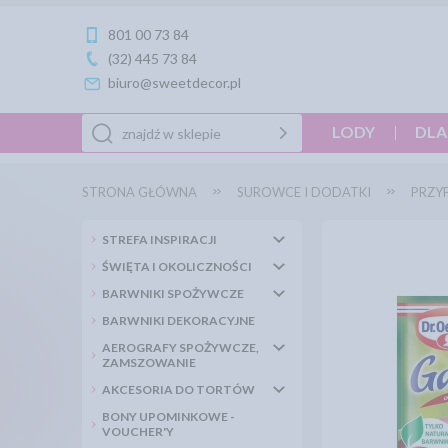
801 00 73 84
(32) 445 73 84
biuro@sweetdecor.pl
LODY
DLA
STRONA GŁÓWNA
SUROWCE I DODATKI
PRZY
STREFA INSPIRACJI
ŚWIĘTA I OKOLICZNOŚCI
BARWNIKI SPOŻYWCZE
BARWNIKI DEKORACYJNE
AEROGRAFY SPOŻYWCZE,
ZAMSZOWANIE
AKCESORIA DO TORTÓW
BONY UPOMINKOWE -
VOUCHER'Y