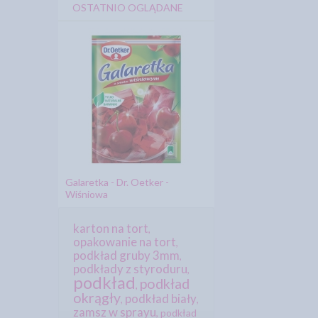
OSTATNIO OGLĄDANE
Galaretka - Dr. Oetker -
Wiśniowa
karton na tort
,
opakowanie na tort
,
podkład gruby 3mm
,
podkłady z styroduru
,
podkład
podkład
,
okrągły
podkład biały
,
,
zamsz w sprayu
,
podkład