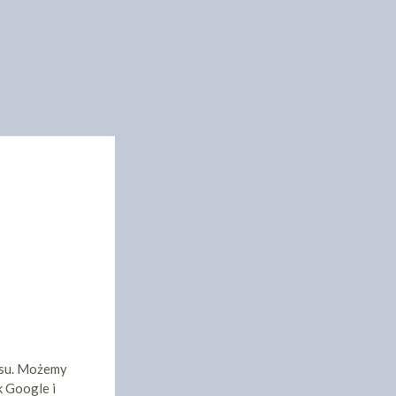
isu. Możemy
k Google i