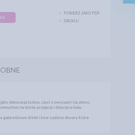
POBIERZ JAKO PDF
KA
DRUKUJ
DOBNE
jako dekoracja lodów, ciast z owocami i na zimno.
mysłem na letnie przyjęcia i dziecięce bale.
a galaretkowe drinki i inne szalone desery które