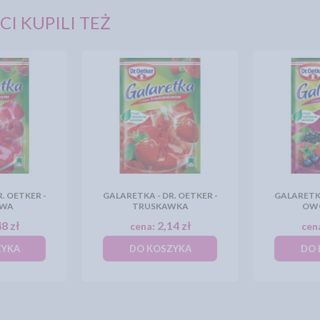
CI KUPILI TEŻ
. OETKER -
GALARETKA - DR. OETKER -
GALARETKA
OWA
TRUSKAWKA
OWO
8 zł
2,14 zł
cena:
cen
ZYKA
DO KOSZYKA
DO 