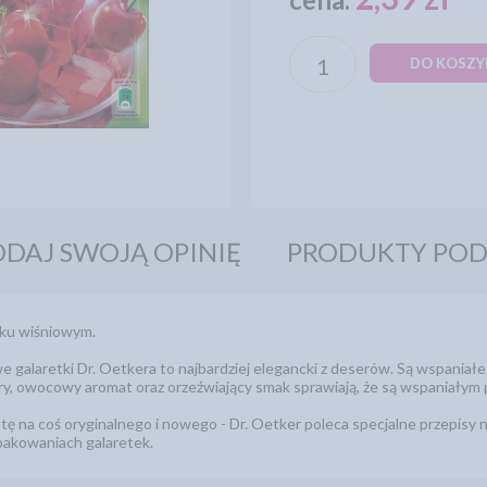
DO KOSZY
DAJ SWOJĄ OPINIĘ
PRODUKTY PO
aku wiśniowym.
galaretki Dr. Oetkera to najbardziej elegancki z deserów. Są wspaniałe 
y, owocowy aromat oraz orzeźwiający smak sprawiają, że są wspaniałym po
tę na coś oryginalnego i nowego - Dr. Oetker poleca specjalne przepisy n
opakowaniach galaretek.