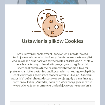
Ustawienia plików Cookies
Stosujemy pliki cookie w celu zapewnienia prawidłowego
funkcjonowania serwisu. Możemy również wykorzystywać pliki
DODAJ SWOJĄ OPINIĘ
cookie własne oraz naszych partnerów takich jak Google i Meta w
celach analitycznych i marketingowych, w szczególności do
spersonalizowania treści reklamowych zgodnie z Twoimi
PRODUKTY PODOBNE
preferencjami. Korzystanie z analitycznych i marketingowych plików
cookie wymaga zgody, którą możesz wyrazić, klikając „Akceptuj
wszystkie”. Jeżeli chcesz dostosować swoje zgody dla nas i naszych
INNI KLIENCI KUPILI TEŻ
partnerów, kliknij „Zarządzaj cookies”. Wyrażoną zgodę możesz
wycofać w każdym momencie, zmieniając wybrane ustawienia.