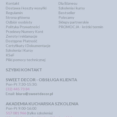
Kontakt
Dla Biznesu
Dostawa i koszty wysyłki
Szkolenia i kursy
Regulamin
Bestseller
Strona główna
Polecamy
Odbiór osobisty
Sklepy partnerskie
Polityka Prywatności
PROMOCJA - krótki termin
Przelewy Numery Kont
Zwroty i reklamacje
Dostępne Płatność
Certyfikaty i Dokumentacje
Szkolenia i Kursy
KSeF
Pliki pomocy technicznej
SZYBKI KONTAKT
SWEET DECOR - OBSŁUGA KLIENTA
Pon-Pt 7:30-15:30:
(32) 445 73 84
Email:
biuro@sweetdecor.pl
AKADEMIA KUCHARSKA SZKOLENIA
Pon-Pt 9:00-16:00
517 081 966
(tylko szkolenia)