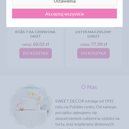
Ustawienia
Akceptuj wszystkie
RÓŻA 7-KA CZERWONA
LISTEK MAX ZIELONY
16SZT
120SZT
60,02 zł
77,90 zł
cena:
cena:
DO KOSZYKA
DO KOSZYKA
O Nas
SWEET DECOR istnieje od 1992
roku na Polskim rynku. Od samego
początku zajmujemy się
zaopatrzeniem cukierni w ozdoby na
torty, oraz wspieramy domowych