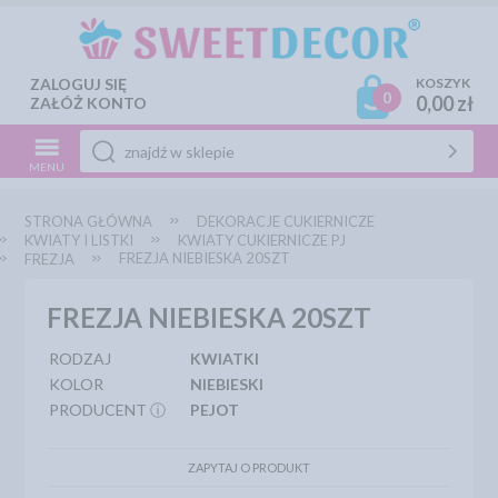
ZALOGUJ SIĘ
KOSZYK
0
0,00 zł
ZAŁÓŻ KONTO
MENU
STRONA GŁÓWNA
DEKORACJE CUKIERNICZE
KWIATY I LISTKI
KWIATY CUKIERNICZE PJ
FREZJA NIEBIESKA 20SZT
FREZJA
FREZJA NIEBIESKA 20SZT
RODZAJ
KWIATKI
KOLOR
NIEBIESKI
PRODUCENT ⓘ
PEJOT
ZAPYTAJ O PRODUKT