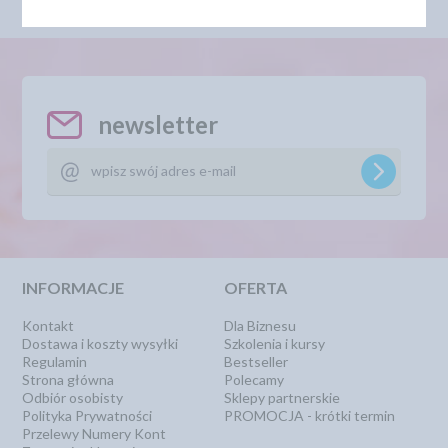
newsletter
INFORMACJE
OFERTA
Kontakt
Dla Biznesu
Dostawa i koszty wysyłki
Szkolenia i kursy
Regulamin
Bestseller
Strona główna
Polecamy
Odbiór osobisty
Sklepy partnerskie
Polityka Prywatności
PROMOCJA - krótki termin
Przelewy Numery Kont