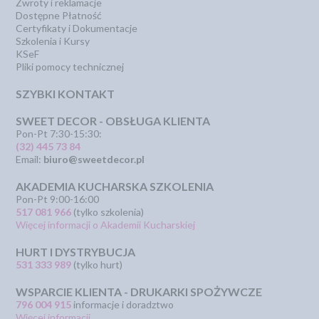
Zwroty i reklamacje
Dostępne Płatność
Certyfikaty i Dokumentacje
Szkolenia i Kursy
KSeF
Pliki pomocy technicznej
SZYBKI KONTAKT
SWEET DECOR - OBSŁUGA KLIENTA
Pon-Pt 7:30-15:30:
(32) 445 73 84
Email:
biuro@sweetdecor.pl
AKADEMIA KUCHARSKA SZKOLENIA
Pon-Pt 9:00-16:00
517 081 966
(tylko szkolenia)
Więcej informacji o Akademii Kucharskiej
HURT I DYSTRYBUCJA
531 333 989
(tylko hurt)
WSPARCIE KLIENTA - DRUKARKI SPOŻYWCZE
796 004 915
informacje i doradztwo
Więcej informacji