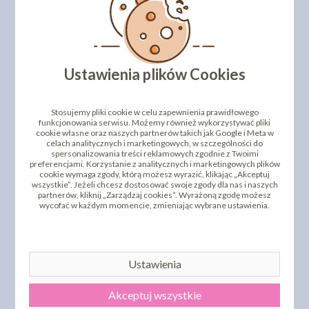
DODAJ SWOJĄ OPINIĘ
PRODUKTY PODOBNE
Ustawienia plików Cookies
INNI KLIENCI KUPILI TEŻ
Stosujemy pliki cookie w celu zapewnienia prawidłowego
funkcjonowania serwisu. Możemy również wykorzystywać pliki
cookie własne oraz naszych partnerów takich jak Google i Meta w
celach analitycznych i marketingowych, w szczególności do
spersonalizowania treści reklamowych zgodnie z Twoimi
preferencjami. Korzystanie z analitycznych i marketingowych plików
cookie wymaga zgody, którą możesz wyrazić, klikając „Akceptuj
wszystkie”. Jeżeli chcesz dostosować swoje zgody dla nas i naszych
partnerów, kliknij „Zarządzaj cookies”. Wyrażoną zgodę możesz
wycofać w każdym momencie, zmieniając wybrane ustawienia.
DEKORACJA
TORTOWNICA
CZEKOLADOWA - ZIARNA
OCYNOWANA DNO
KAWY 70G
PŁASKIE ŚR 30CM
21,25 zł
21,72 zł
cena:
cena:
Ustawienia
DO KOSZYKA
DO KOSZYKA
Akceptuj wszystkie