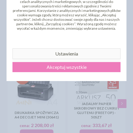
celach analitycznych i marketingowych, w szczególności do
spersonalizowania treści reklamowych zgodnie z Twoimi
preferencjami. Korzystanie z analitycznych i marketingowych plików
cookie wymaga zgody, którą możesz wyrazić, klikając „Akceptuj
wszystkie”. Jeżeli chcesz dostosować swoje zgody dla nas i naszych
DODAJ SWOJĄ OPINIĘ
partnerów, kliknij „Zarządzaj cookies”. Wyrażoną zgodę możesz
wycofać w każdym momencie, zmieniając wybrane ustawienia.
PRODUKTY PODOBNE
INNI KLIENCI KUPILI TEŻ
Ustawienia
Akceptuj wszystkie
JADALNY PAPIER
SKROBIOWY BEZ CUKRU I
DRUKARKA SPOŻYWCZA
GLUTENU (FREETOP) -
A4 DECOJET MINI (30641)
50SZT
2 208,00 zł
333,67 zł
cena:
cena: