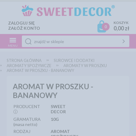
ZALOGUJ SIĘ
KOSZYK
0
0,00 zł
ZAŁÓŻ KONTO
MENU
STRONA GŁÓWNA
SUROWCE I DODATKI
AROMATY SPOŻYWCZE
AROMATY W PROSZKU
AROMAT W PROSZKU - BANANOWY
AROMAT W PROSZKU -
BANANOWY
PRODUCENT
SWEET
ⓘ
DECOR
GRAMATURA
10G
(masa netto)
RODZAJ
AROMAT