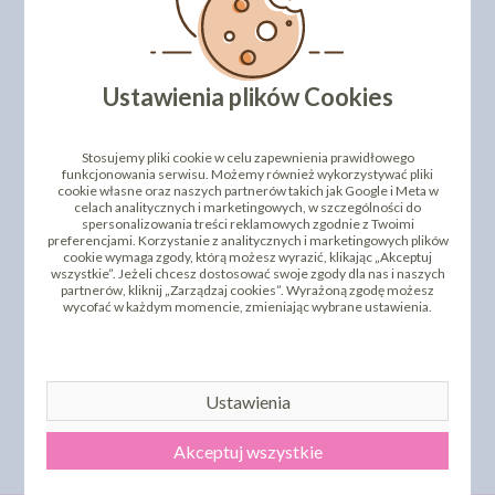
PRODUKTY PODOBNE
INNI KLIENCI KUPILI TEŻ
Ustawienia plików Cookies
Stosujemy pliki cookie w celu zapewnienia prawidłowego
funkcjonowania serwisu. Możemy również wykorzystywać pliki
cookie własne oraz naszych partnerów takich jak Google i Meta w
celach analitycznych i marketingowych, w szczególności do
spersonalizowania treści reklamowych zgodnie z Twoimi
preferencjami. Korzystanie z analitycznych i marketingowych plików
cookie wymaga zgody, którą możesz wyrazić, klikając „Akceptuj
wszystkie”. Jeżeli chcesz dostosować swoje zgody dla nas i naszych
partnerów, kliknij „Zarządzaj cookies”. Wyrażoną zgodę możesz
wycofać w każdym momencie, zmieniając wybrane ustawienia.
AROMAT W PROSZKU -
AROMAT W PROSZKU -
TRUSKAWKOWY
MALINOWY
9,48 zł
9,48 zł
cena:
cena:
Ustawienia
DO KOSZYKA
DO KOSZYKA
Akceptuj wszystkie