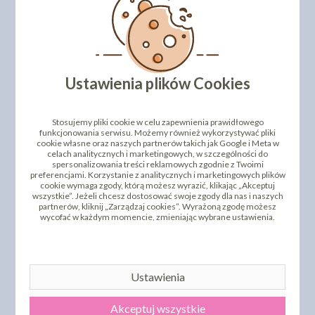
DODAJ SWOJĄ OPINIĘ
REKOMENDACJE
PRODUKTY PODOBNE
Ustawienia plików Cookies
INNI KLIENCI KUPILI TEŻ
Stosujemy pliki cookie w celu zapewnienia prawidłowego
funkcjonowania serwisu. Możemy również wykorzystywać pliki
cookie własne oraz naszych partnerów takich jak Google i Meta w
celach analitycznych i marketingowych, w szczególności do
spersonalizowania treści reklamowych zgodnie z Twoimi
preferencjami. Korzystanie z analitycznych i marketingowych plików
cookie wymaga zgody, którą możesz wyrazić, klikając „Akceptuj
wszystkie”. Jeżeli chcesz dostosować swoje zgody dla nas i naszych
partnerów, kliknij „Zarządzaj cookies”. Wyrażoną zgodę możesz
wycofać w każdym momencie, zmieniając wybrane ustawienia.
FIGURKI CUKROWE -
POSYPKA OWOCOWA
PIŁKI NOŻNE W TRAWIE -
MIX - 900G
ZESTAW 5SZT
Ustawienia
31,99 zł
48,47 zł
cena:
cena:
DO KOSZYKA
DO KOSZYKA
Akceptuj wszystkie