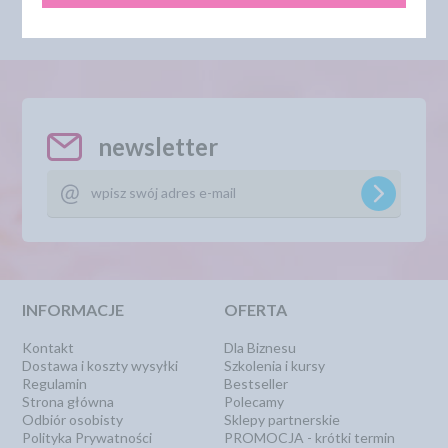
Najniższa cena z 30 dni przed
obniżką:
39,99 zł
newsletter
INFORMACJE
OFERTA
Kontakt
Dla Biznesu
Dostawa i koszty wysyłki
Szkolenia i kursy
Regulamin
Bestseller
Strona główna
Polecamy
Odbiór osobisty
Sklepy partnerskie
Polityka Prywatności
PROMOCJA - krótki termin