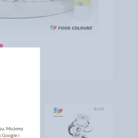
isu. Możemy
k Google i