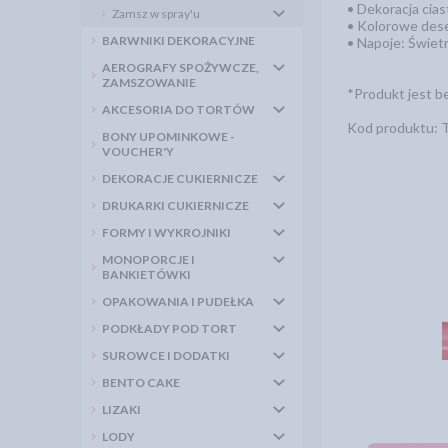
• Dekoracja cias
Zamsz w spray'u
• Kolorowe dese
BARWNIKI DEKORACYJNE
• Napoje: Świetn
AEROGRAFY SPOŻYWCZE,
ZAMSZOWANIE
*Produkt jest b
AKCESORIA DO TORTÓW
Kod produktu: 
BONY UPOMINKOWE -
VOUCHER'Y
DEKORACJE CUKIERNICZE
DRUKARKI CUKIERNICZE
FORMY I WYKROJNIKI
MONOPORCJE I
BANKIETÓWKI
OPAKOWANIA I PUDEŁKA
PODKŁADY POD TORT
SUROWCE I DODATKI
BENTO CAKE
LIZAKI
LODY