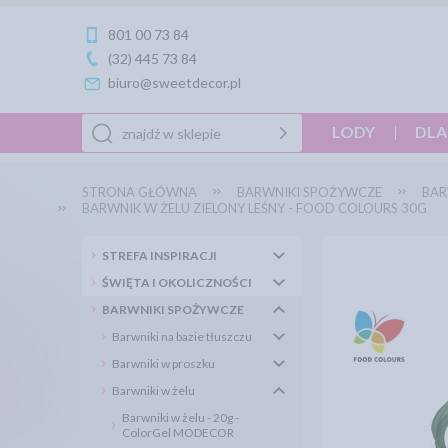
801 00 73 84
(32) 445 73 84
biuro@sweetdecor.pl
LODY
DLA
STRONA GŁÓWNA
BARWNIKI SPOŻYWCZE
BAR
BARWNIK W ŻELU ZIELONY LEŚNY - FOOD COLOURS 30G
STREFA INSPIRACJI
ŚWIĘTA I OKOLICZNOŚCI
BARWNIKI SPOŻYWCZE
Barwniki na bazie tłuszczu
Barwniki w proszku
Barwniki w żelu
Barwniki w żelu - 20g -
ColorGel MODECOR