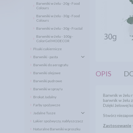
Barwniki w żelu - 20g - Food
Colours
Barwniki w żelu - 30g - Food
Colours
Barwniki w żelu - 30g - Fractal
Barwniki w żelu - 100g -
ColorGel MODECOR
Pisaki cukiernicze
Barwniki - pasta
Barwniki do aerografu
OPIS
DO
Barwniki olejowe
Barwniki pudrowe
Barwniki w spray'u
Barwnik w żelu 
Brokat Jadalny
barwnik w żelu z
Farby spożywcze
Dzięki żelowej k
Jadalne Tusze
Stwórz niezapom
Lakier spożwyczy, nabłyszczacz
Zastosowanie
Naturalne Barwniki w proszku