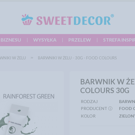
 BIZNESU
WYSYŁKA
PRZELEW
STREFA INSPI
WNIKI W ŻELU
BARWNIKI W ŻELU - 30G - FOOD COLOURS
BARWNIK W ŻEL
COLOURS 30G
RODZAJ
BARWN
PRODUCENT ⓘ
FOOD 
KOLOR
ZIELON