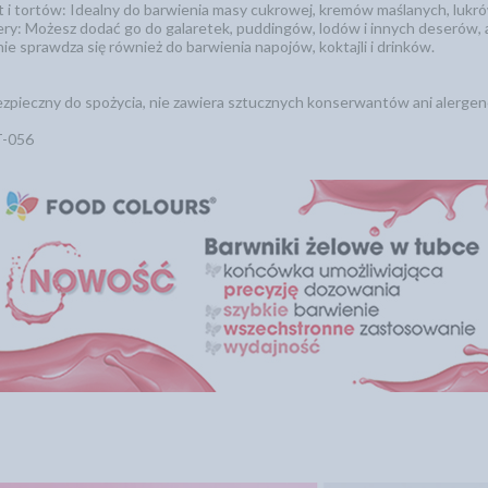
t i tortów: Idealny do barwienia masy cukrowej, kremów maślanych, lukrów
ry: Możesz dodać go do galaretek, puddingów, lodów i innych deserów, a
ie sprawdza się również do barwienia napojów, koktajli i drinków.
ezpieczny do spożycia, nie zawiera sztucznych konserwantów ani alerge
T-056