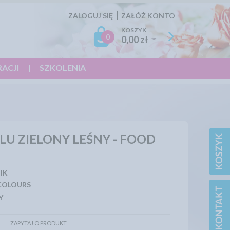
ZALOGUJ SIĘ
ZAŁÓŻ KONTO
KOSZYK
0
0,00 zł
RACJI
SZKOLENIA
U ZIELONY LEŚNY - FOOD
IK
COLOURS
Y
ZAPYTAJ O PRODUKT