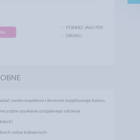
POBIERZ JAKO PDF
KA
DRUKUJ
DOBNE
 nadać swoim wypiekom i deserom wyjątkowego koloru,
 precyzyjne uzyskanie pożądanego odcienia
iskich!
żnych celów kulinarnych: