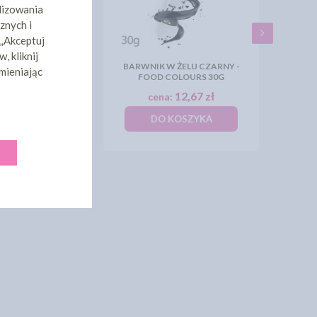
lizowania
znych i
 „Akceptuj
, kliknij
 ŻELU COLORGEL
ÓŻOWY JASNY -
BARWNIK W ŻELU CZARNY -
mieniając
 - ROSA CANDY
FOOD COLOURS 30G
10,20 zł
12,67 zł
:
cena:
KOSZYKA
DO KOSZYKA