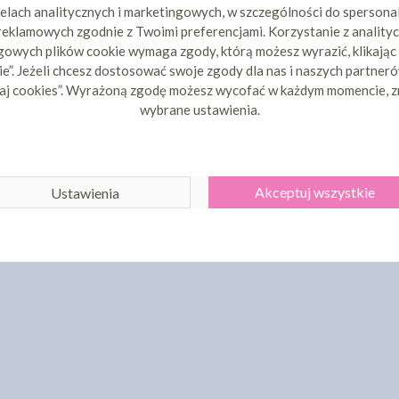
elach analitycznych i marketingowych, w szczególności do spersona
 reklamowych zgodnie z Twoimi preferencjami. Korzystanie z analityc
owych plików cookie wymaga zgody, którą możesz wyrazić, klikając
e”. Jeżeli chcesz dostosować swoje zgody dla nas i naszych partnerów
U OLIWKOWY
BARWNIK W ŻELU
BARWNIK W
D COLOURS
EUKALIPTUSOWY - FOOD
20G - R
aj cookies”. Wyrażoną zgodę możesz wycofać w każdym momencie, z
COLOURS 30G
MODECOR
wybrane ustawienia.
98 zł
12,98 zł
cena:
cena
ZYKA
DO KOSZYKA
DO 
Akceptuj wszystkie
Ustawienia