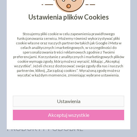
Ustawienia plików Cookies
Stosujemy pliki cookie w celu zapewnienia prawidłowego
funkcjonowania serwisu. Możemy również wykorzystywać pliki
cookie własne oraz naszych partnerów takich jak Google i Meta w
celach analitycznych i marketingowych, w szczególności do
spersonalizowania treści reklamowych zgodnie z Twoimi
preferencjami. Korzystanie z analitycznych i marketingowych plików
cookie wymaga zgody, którą możesz wyrazić, klikając „Akceptuj
wszystkie”. Jeżeli chcesz dostosować swoje zgody dla nas i naszych
partnerów, kliknij „Zarządzaj cookies”. Wyrażoną zgodę możesz
wycofać w każdym momencie, zmieniając wybrane ustawienia.
Zobacz wszystkie kolory
Ustawienia
DODAJ SWOJĄ OPINIĘ
Akceptuj wszystkie
PRODUKTY PODOBNE