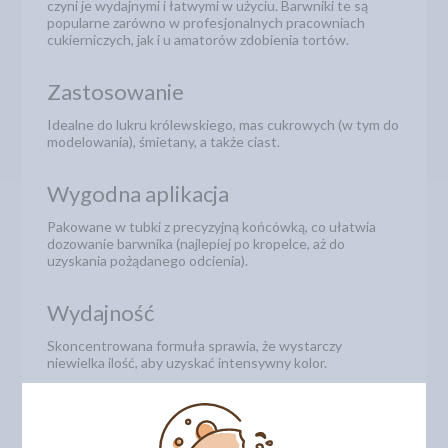
czyni je wydajnymi i łatwymi w użyciu. Barwniki te są
popularne zarówno w profesjonalnych pracowniach
cukierniczych, jak i u amatorów zdobienia tortów.
Zastosowanie
Idealne do lukru królewskiego, mas cukrowych (w tym do
modelowania), śmietany, a także ciast.
Wygodna aplikacja
Pakowane w tubki z precyzyjną końcówką, co ułatwia
dozowanie barwnika (najlepiej po kropelce, aż do
uzyskania pożądanego odcienia).
Wydajność
Skoncentrowana formuła sprawia, że wystarczy
niewielka ilość, aby uzyskać intensywny kolor.
Charakterystyka
Produkt rozpuszczalny w wodzie, często bezglutenowy.