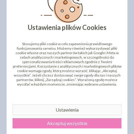
Rodzaje
Dostępne w szerokiej palecie kolorystycznej, w tym
Ustawienia plików Cookies
klasyczne kolory, kolory neonowe oraz cieliste.
Gramatura: 20 g
Stosujemy pliki cookie w celu zapewnienia prawidłowego
Kod produktu: 23269
funkcjonowania serwisu. Możemy również wykorzystywać pliki
cookie własne oraz naszych partnerów takich jak Google i Meta w
Kod kreskowy / EAN: 8019447212107
celach analitycznych i marketingowych, w szczególności do
spersonalizowania treści reklamowych zgodnie z Twoimi
preferencjami. Korzystanie z analitycznych i marketingowych plików
cookie wymaga zgody, którą możesz wyrazić, klikając „Akceptuj
wszystkie”. Jeżeli chcesz dostosować swoje zgody dla nas i naszych
partnerów, kliknij „Zarządzaj cookies”. Wyrażoną zgodę możesz
wycofać w każdym momencie, zmieniając wybrane ustawienia.
Ustawienia
Akceptuj wszystkie