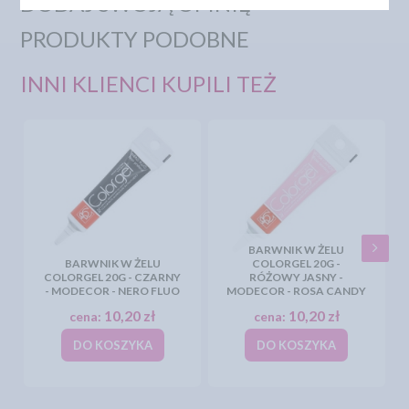
DODAJ SWOJĄ OPINIĘ
PRODUKTY PODOBNE
INNI KLIENCI KUPILI TEŻ
BARWNIK W ŻELU
BARWNIK W ŻELU
COLORGEL 20G -
COLORGEL 20G - CZARNY
RÓŻOWY JASNY -
- MODECOR - NERO FLUO
MODECOR - ROSA CANDY
10,20 zł
10,20 zł
cena:
cena:
DO KOSZYKA
DO KOSZYKA