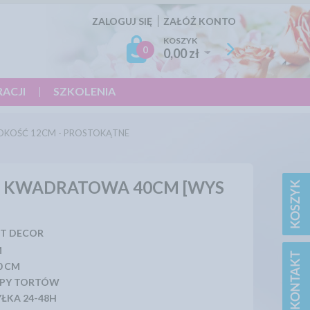
ZALOGUJ SIĘ
ZAŁÓŻ KONTO
KOSZYK
0
0,00 zł
RACJI
SZKOLENIA
OKOŚĆ 12CM - PROSTOKĄTNE
U KWADRATOWA 40CM [WYS
T DECOR
M
0 CM
PY TORTÓW
ŁKA 24-48H