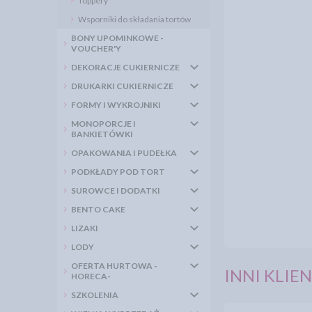
Toppery
Wsporniki do składania tortów
BONY UPOMINKOWE -
VOUCHER'Y
DEKORACJE CUKIERNICZE
DRUKARKI CUKIERNICZE
FORMY I WYKROJNIKI
MONOPORCJE I
BANKIETÓWKI
OPAKOWANIA I PUDEŁKA
PODKŁADY POD TORT
SUROWCE I DODATKI
BENTO CAKE
LIZAKI
LODY
OFERTA HURTOWA -
INNI KLIEN
HORECA-
SZKOLENIA