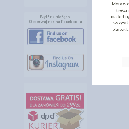
Meta w c
treści
marketing
Bądź na bieżąco.
Obserwuj nas na Facebooku
wszystki
„Zarządz