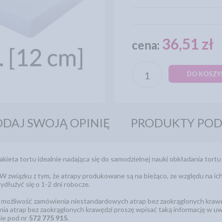
36,51 zł
cena:
DO KOSZY
DAJ SWOJĄ OPINIĘ
PRODUKTY PO
ieta tortu idealnie nadająca się do samodzielnej nauki obkładania tortu
W związku z tym, że atrapy produkowane są na bieżąco, ze względu na ich
wydłużyć się o 1-2 dni robocze.
ż możliwość zamówienia niestandardowych atrap bez zaokrąglonych krawęd
ia atrap bez zaokrąglonych krawędzi proszę wpisać taką informację w u
nie pod nr
572 775 915.