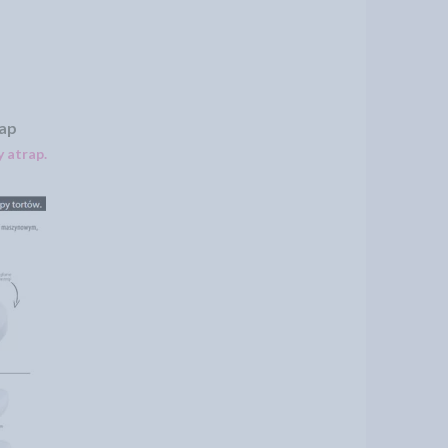
rap
 atrap.