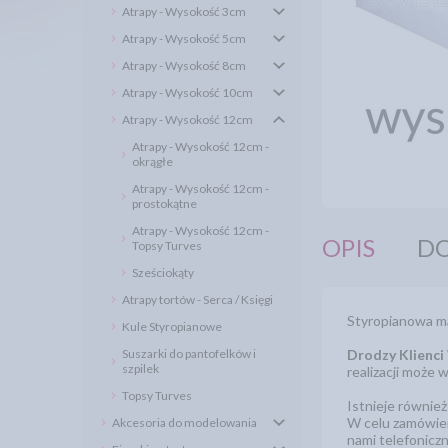
Atrapy - Wysokość 3cm
Atrapy - Wysokość 5cm
Atrapy - Wysokość 8cm
Atrapy - Wysokość 10cm
Atrapy - Wysokość 12cm
Atrapy - Wysokość 12cm -
okrągłe
Atrapy - Wysokość 12cm -
prostokątne
Atrapy - Wysokość 12cm -
OPIS
DO
Topsy Turves
Sześciokąty
Atrapy tortów - Serca / Księgi
Styropianowa mak
Kule Styropianowe
Suszarki do pantofelków i
Drodzy Klienci
szpilek
realizacji może 
Topsy Turves
Istnieje równie
W celu zamówien
Akcesoria do modelowania
nami telefonicz