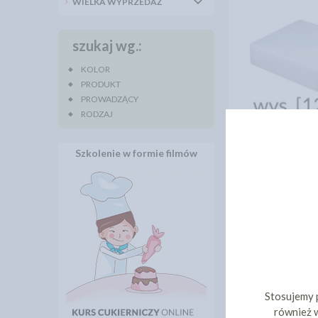
WIELKA WYPRZEDAŻ
szukaj wg.:
KOLOR
PRODUKT
PROWADZĄCY
RODZAJ
ATRAPA 
KWADRATOWA 
12CM
Szkolenie w formie filmów
23,
cena:
DO KOS
Stosujemy 
również w