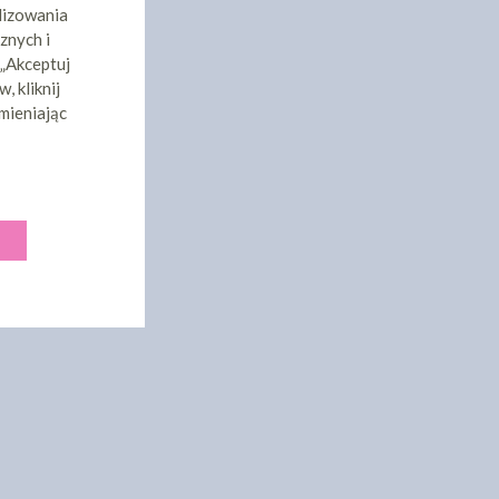
lizowania
znych i
 „Akceptuj
, kliknij
mieniając