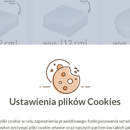
TORTU
ATRAPA TORTU
30CM [WYS
KWADRATOWA 20CM [WYS
ATRAPA 
]
12CM]
30CM 
10 zł
13,51 zł
cena:
cena
ZYKA
DO KOSZYKA
DO 
Ustawienia plików Cookies
pliki cookie w celu zapewnienia prawidłowego funkcjonowania serw
ykorzystywać pliki cookie własne oraz naszych partnerów takich ja