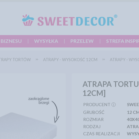
 BIZNESU
WYSYŁKA
PRZELEW
STREFA INSPI
TRAPY TORTÓW
ATRAPY - WYSOKOŚĆ 12CM
ATRAPY - WYS
ATRAPA TORT
12CM]
PRODUCENT ⓘ
SWEE
GRUBOŚĆ
12 C
ROZMIAR
40X4
RODZAJ
ATRA
CZAS REALIZACJI
WYSY