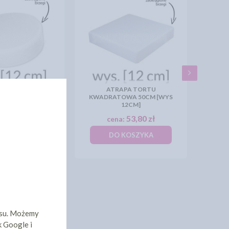
ATRAPA TORTU
TORTU OKRĄGŁA
KWADRATOWA 50CM [WYS
[WYS 12CM]
12CM]
19,41 zł
53,80 zł
:
cena:
KOSZYKA
DO KOSZYKA
isu. Możemy
k Google i