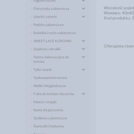
Figurki na tort
Wysokość pojed
Florystyka cukiernicza
Wymiary: 40x40
Literki i cyferki
Kod produktu: 
Pędzle cukiernicze
Radełka i noże cukiernicze
SWEET LACE KORONKI
Oferujemy równi
Szpatuły i skrobki
Taśmy dekoracyjne do
tortów
Tylki i worki
Tynkowanie kremem
Wałki i Wygładzacze
Folie do tortów i deserów
Patery i stojaki
Ranty do pieczenia
Szablony cukiernicze
Świeczki i fontanny