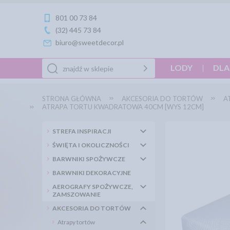
801 00 73 84
(32) 445 73 84
biuro@sweetdecor.pl
LODY
DLA
STRONA GŁÓWNA
AKCESORIA DO TORTÓW
A
ATRAPA TORTU KWADRATOWA 40CM [WYS 12CM]
STREFA INSPIRACJI
ŚWIĘTA I OKOLICZNOŚCI
BARWNIKI SPOŻYWCZE
BARWNIKI DEKORACYJNE
AEROGRAFY SPOŻYWCZE,
ZAMSZOWANIE
AKCESORIA DO TORTÓW
Atrapy tortów