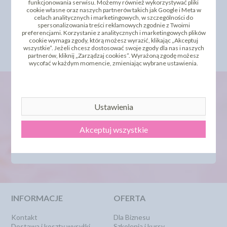
funkcjonowania serwisu. Możemy również wykorzystywać pliki
cookie własne oraz naszych partnerów takich jak Google i Meta w
celach analitycznych i marketingowych, w szczególności do
DODAJ SWOJĄ OPINIĘ
spersonalizowania treści reklamowych zgodnie z Twoimi
preferencjami. Korzystanie z analitycznych i marketingowych plików
cookie wymaga zgody, którą możesz wyrazić, klikając „Akceptuj
PRODUKTY PODOBNE
wszystkie”. Jeżeli chcesz dostosować swoje zgody dla nas i naszych
partnerów, kliknij „Zarządzaj cookies”. Wyrażoną zgodę możesz
wycofać w każdym momencie, zmieniając wybrane ustawienia.
Ustawienia
newsletter
Akceptuj wszystkie
INFORMACJE
OFERTA
Kontakt
Dla Biznesu
Dostawa i koszty wysyłki
Szkolenia i kursy