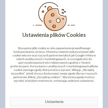
DODAJ SWOJĄ OPINIĘ
Ustawienia plików Cookies
PRODUKTY PODOBNE
INNI KLIENCI KUPILI TEŻ
Stosujemy pliki cookie w celu zapewnienia prawidłowego
funkcjonowania serwisu. Możemy również wykorzystywać pliki
cookie własne oraz naszych partnerów takich jak Google i Meta w
celach analitycznych i marketingowych, w szczególności do
spersonalizowania treści reklamowych zgodnie z Twoimi
preferencjami. Korzystanie z analitycznych i marketingowych plików
cookie wymaga zgody, którą możesz wyrazić, klikając „Akceptuj
wszystkie”. Jeżeli chcesz dostosować swoje zgody dla nas i naszych
partnerów, kliknij „Zarządzaj cookies”. Wyrażoną zgodę możesz
wycofać w każdym momencie, zmieniając wybrane ustawienia.
BARWNIK W ŻELU
COLORGEL 20G -
NIEBIESKI BŁĘKIT -
TYLKA NIERDZEWNA
MODECOR - AZZURRO
Ustawienia
GWIAZDKA 4MM (L)
CIELO