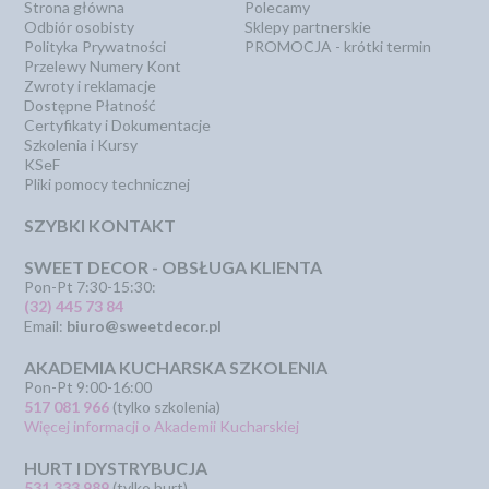
Strona główna
Polecamy
Odbiór osobisty
Sklepy partnerskie
Polityka Prywatności
PROMOCJA - krótki termin
Przelewy Numery Kont
Zwroty i reklamacje
Dostępne Płatność
Certyfikaty i Dokumentacje
Szkolenia i Kursy
KSeF
Pliki pomocy technicznej
SZYBKI KONTAKT
SWEET DECOR - OBSŁUGA KLIENTA
Pon-Pt 7:30-15:30:
(32) 445 73 84
Email:
biuro@sweetdecor.pl
AKADEMIA KUCHARSKA SZKOLENIA
Pon-Pt 9:00-16:00
517 081 966
(tylko szkolenia)
Więcej informacji o Akademii Kucharskiej
HURT I DYSTRYBUCJA
531 333 989
(tylko hurt)