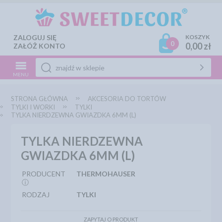
ZALOGUJ SIĘ
KOSZYK
0
0,00 zł
ZAŁÓŻ KONTO
MENU
STRONA GŁÓWNA
AKCESORIA DO TORTÓW
TYLKI I WORKI
TYLKI
TYLKA NIERDZEWNA GWIAZDKA 6MM (L)
TYLKA NIERDZEWNA
GWIAZDKA 6MM (L)
PRODUCENT
THERMOHAUSER
ⓘ
RODZAJ
TYLKI
ZAPYTAJ O PRODUKT