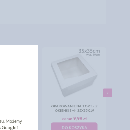
DY POD TORT
OPAKOWANIE NA TORT - Z
0 X 40 - ZŁOTE
OKIENKIEM - 35X35X19
8,46 zł
9,98 zł
a:
cena:
isu. Możemy
k Google i
KOSZYKA
DO KOSZYKA