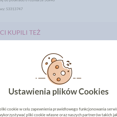
owy: 53313747
CI KUPILI TEŻ
Ustawienia plików Cookies
OD TORT
OPAKOWANIE NA TORT
PODKŁA
7 - ZŁOTE
32X42X15 DUŻE (0)
GRUBE- 3
30 zł
12,03 zł
cena:
cen
pliki cookie w celu zapewnienia prawidłowego funkcjonowania serw
ykorzystywać pliki cookie własne oraz naszych partnerów takich ja
ZYKA
DO KOSZYKA
DO 