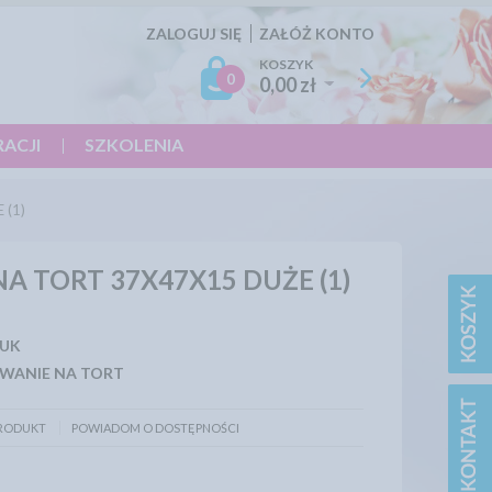
ZALOGUJ SIĘ
ZAŁÓŻ KONTO
KOSZYK
0
0,00 zł
RACJI
SZKOLENIA
 (1)
 TORT 37X47X15 DUŻE (1)
UK
WANIE NA TORT
PRODUKT
POWIADOM O DOSTĘPNOŚCI