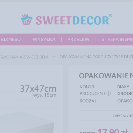
 BIZNESU
WYSYŁKA
PRZELEW
STREFA INSPI
OPAKOWANIE NA TORT 37X47X15 DUŻE
PAKOWANIA Z WIECZKIEM
OPAKOWANIE NA
KOLOR
BIAŁY
PRODUCENT ⓘ
GRODR
RODZAJ
OPAKO
ZAPYTAJ O 
17,90 zł
cena: