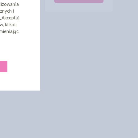
lizowania
znych i
 „Akceptuj
, kliknij
mieniając