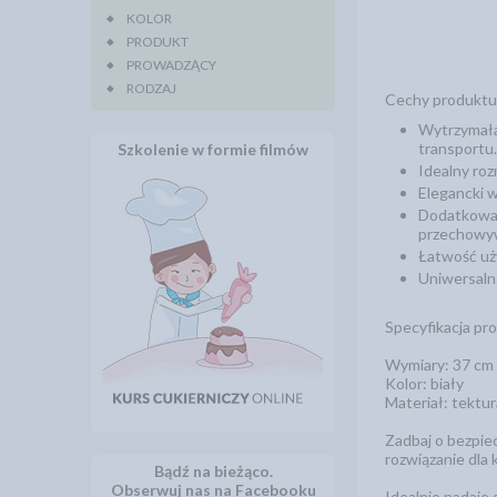
KOLOR
PRODUKT
PROWADZĄCY
RODZAJ
Cechy produktu
Wytrzymała
transportu.
Szkolenie w formie filmów
Idealny roz
Elegancki w
Dodatkowa o
przechowyw
Łatwość uż
Uniwersaln
Specyfikacja pr
Wymiary: 37 cm 
Kolor: biały
Materiał: tektu
Zadbaj o bezpie
rozwiązanie dla 
Bądź na bieżąco.
Obserwuj nas na Facebooku
Idealnie nadaje