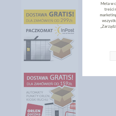
Meta w c
treści
marketing
wszystki
„Zarządz