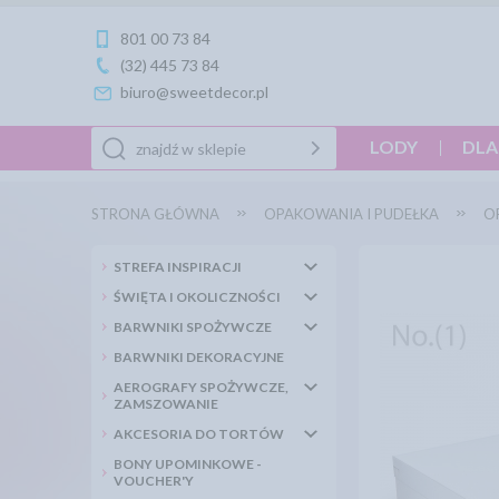
801 00 73 84
(32) 445 73 84
biuro@sweetdecor.pl
LODY
DLA
STRONA GŁÓWNA
OPAKOWANIA I PUDEŁKA
O
STREFA INSPIRACJI
ŚWIĘTA I OKOLICZNOŚCI
BARWNIKI SPOŻYWCZE
BARWNIKI DEKORACYJNE
AEROGRAFY SPOŻYWCZE,
ZAMSZOWANIE
AKCESORIA DO TORTÓW
BONY UPOMINKOWE -
VOUCHER'Y