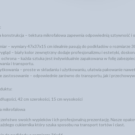
:
 konstrukcja – tektura mikrofalowa zapewnia odpowiednią sztywność i 
miar – wymiary 47x37x15 cm idealnie pasują do podkładów o rozmiarze 3
ygląd – biały kolor zewnętrzny dodaje profesjonalizmu i estetyki, doskon
chrona – każda sztuka jest indywidualnie zapakowana w folię zabezpiecz
ania i transportu.
ytkowania – proste w składaniu i użytkowaniu, ułatwia pakowanie nawet
e zastosowanie – odpowiednie zarówno do transportu, jak i przechowy
oduktu:
długości, 42 cm szerokości, 15 cm wysokości
ra mikrofalowa
czeństwo swoich wypieków i ich profesjonalną prezentację. Nasze opako
każdego cukiernika który szuka sposobu na transport tortów i ciast.
 się do podkładu o rozmiarze 36x46