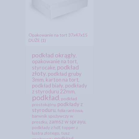
Opakowanie na tort 37x47x15
DUŻE (1)
podkład okrągły
,
opakowanie na tort
,
podkład
styrocake
,
złoty
podkład gruby
,
3mm
karton na tort
,
,
podkład biały
podkłady
,
z styroduru 22mm
,
podkład
,
podkład
podkłady z
prostokątny
,
styroduru
,
folia rantowa
,
barwnik spożywczy w
zamsz w sprayu
proszku
,
,
podkłady z hdf
,
topper z
lustra złotego
,
tusz
podkład
spożywczy
,