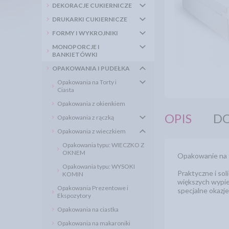
DEKORACJE CUKIERNICZE
DRUKARKI CUKIERNICZE
FORMY I WYKROJNIKI
MONOPORCJE I
BANKIETÓWKI
OPAKOWANIA I PUDEŁKA
Opakowania na Torty i
Ciasta
Opakowania z okienkiem
OPIS
DO
Opakowania z rączką
Opakowania z wieczkiem
Opakowania typu: WIECZKO Z
OKNEM
Opakowanie na t
Opakowania typu: WYSOKI
Praktyczne i so
KOMIN
większych wypiek
Opakowania Prezentowe i
specjalne okazje
Ekspozytory
Opakowania na ciastka
Opakowania na makaroniki