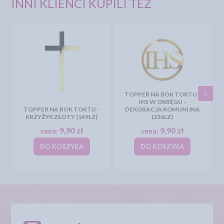
INNI KLIENCI KUPILI TEŻ
TOPPER NA BOK TORTU -
IHS W OKRĘGU -
TOPPER NA BOK TORTU -
DEKORACJA KOMUNIJNA
KRZYŻYK ZŁOTY (149LZ)
(236LZ)
9,90 zł
9,90 zł
cena:
cena:
DO KOSZYKA
DO KOSZYKA