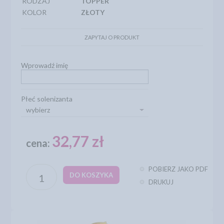
RODZAJ
TOPPER
KOLOR
ZŁOTY
ZAPYTAJ O PRODUKT
Wprowadź imię
Płeć solenizanta
wybierz
32,77 zł
cena:
POBIERZ JAKO PDF
DO KOSZYKA
DRUKUJ