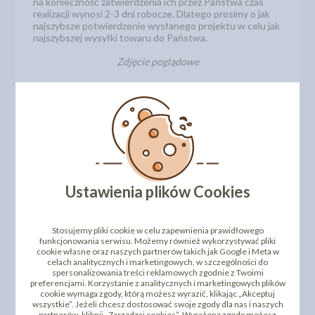
na konieczność zatwierdzenia ich przez Państwa czas
realizacji wynosi 2-3 dni robocze. Dlatego prosimy o jak
najszybsze potwierdzenie wysłanego projektu w celu jak
najszybszej wysyłki towaru do Państwa.
Zdjęcie poglądowe
Ustawienia plików Cookies
Stosujemy pliki cookie w celu zapewnienia prawidłowego
funkcjonowania serwisu. Możemy również wykorzystywać pliki
cookie własne oraz naszych partnerów takich jak Google i Meta w
celach analitycznych i marketingowych, w szczególności do
spersonalizowania treści reklamowych zgodnie z Twoimi
preferencjami. Korzystanie z analitycznych i marketingowych plików
cookie wymaga zgody, którą możesz wyrazić, klikając „Akceptuj
wszystkie”. Jeżeli chcesz dostosować swoje zgody dla nas i naszych
partnerów, kliknij „Zarządzaj cookies”. Wyrażoną zgodę możesz