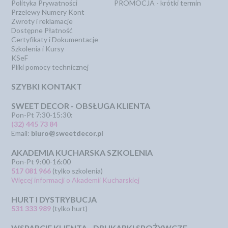
Polityka Prywatności
PROMOCJA - krótki termin
Przelewy Numery Kont
Zwroty i reklamacje
Dostępne Płatność
Certyfikaty i Dokumentacje
Szkolenia i Kursy
KSeF
Pliki pomocy technicznej
SZYBKI KONTAKT
SWEET DECOR - OBSŁUGA KLIENTA
Pon-Pt 7:30-15:30:
(32) 445 73 84
Email:
biuro@sweetdecor.pl
AKADEMIA KUCHARSKA SZKOLENIA
Pon-Pt 9:00-16:00
517 081 966
(tylko szkolenia)
Więcej informacji o Akademii Kucharskiej
HURT I DYSTRYBUCJA
531 333 989
(tylko hurt)
WSPARCIE KLIENTA - DRUKARKI SPOŻYWCZE