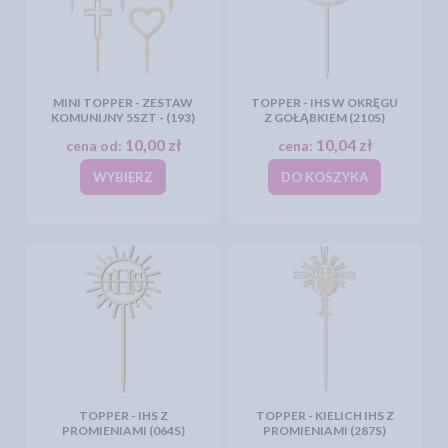
MINI TOPPER - ZESTAW
TOPPER - IHS W OKRĘGU
KOMUNIJNY 5SZT - (193)
Z GOŁĄBKIEM (210S)
10,00 zł
10,04 zł
cena od:
cena:
WYBIERZ
DO KOSZYKA
TOPPER - IHS Z
TOPPER - KIELICH IHS Z
PROMIENIAMI (064S)
PROMIENIAMI (287S)