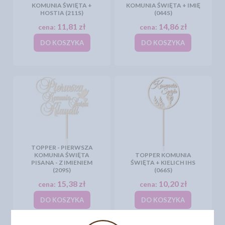
KOMUNIA ŚWIĘTA +
KOMUNIA ŚWIĘTA + IMIĘ
HOSTIA (211S)
(044S)
11,81 zł
14,86 zł
cena:
cena:
DO KOSZYKA
DO KOSZYKA
TOPPER - PIERWSZA
KOMUNIA ŚWIĘTA
TOPPER KOMUNIA
PISANA - Z IMIENIEM
ŚWIĘTA + KIELICH IHS
(209S)
(066S)
15,38 zł
10,20 zł
cena:
cena:
DO KOSZYKA
DO KOSZYKA