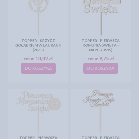
TOPPER - KRZYŻ Z
TOPPER - PIERWSZA
GOŁĄBKIEM W LAURACH
KOMUNIA ŚWIĘTA -
(286S)
NAPIS (059S)
10,02 zł
9,75 zł
cena:
cena:
DO KOSZYKA
DO KOSZYKA
TOPPER - PIERWSZA
TOPPER - PIERWSZA