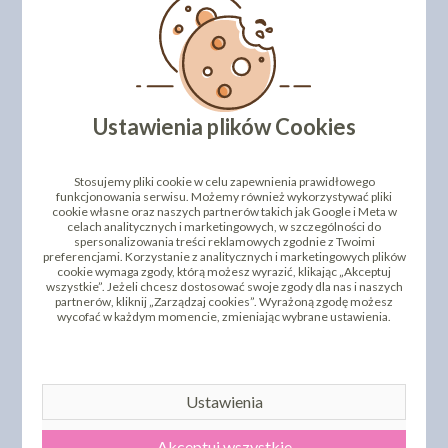
Ustawienia plików Cookies
TOPPER KOMUNIA
TOPPER KOMUNIA
Stosujemy pliki cookie w celu zapewnienia prawidłowego
ŚWIĘTA W OKRĘGU
ŚWIĘTA W OKRĘGU Z
funkcjonowania serwisu. Możemy również wykorzystywać pliki
(140S)
IMIENIEM (170S)
cookie własne oraz naszych partnerów takich jak Google i Meta w
celach analitycznych i marketingowych, w szczególności do
10,96 zł
15,29 zł
cena:
cena:
spersonalizowania treści reklamowych zgodnie z Twoimi
preferencjami. Korzystanie z analitycznych i marketingowych plików
DO KOSZYKA
DO KOSZYKA
cookie wymaga zgody, którą możesz wyrazić, klikając „Akceptuj
wszystkie”. Jeżeli chcesz dostosować swoje zgody dla nas i naszych
partnerów, kliknij „Zarządzaj cookies”. Wyrażoną zgodę możesz
wycofać w każdym momencie, zmieniając wybrane ustawienia.
Ustawienia
Akceptuj wszystkie