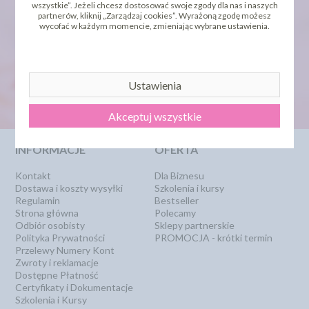
wszystkie”. Jeżeli chcesz dostosować swoje zgody dla nas i naszych
partnerów, kliknij „Zarządzaj cookies”. Wyrażoną zgodę możesz
wycofać w każdym momencie, zmieniając wybrane ustawienia.
newsletter
Ustawienia
Akceptuj wszystkie
INFORMACJE
OFERTA
Kontakt
Dla Biznesu
Dostawa i koszty wysyłki
Szkolenia i kursy
Regulamin
Bestseller
Strona główna
Polecamy
Odbiór osobisty
Sklepy partnerskie
Polityka Prywatności
PROMOCJA - krótki termin
Przelewy Numery Kont
Zwroty i reklamacje
Dostępne Płatność
Certyfikaty i Dokumentacje
Szkolenia i Kursy