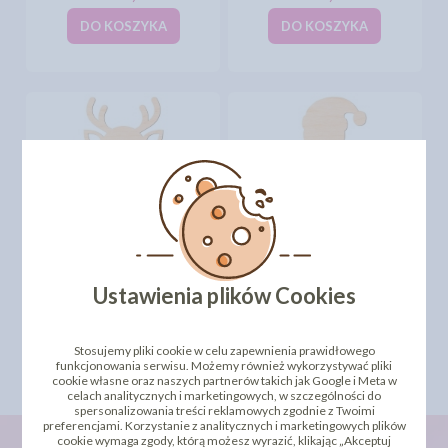
DO KOSZYKA
DO KOSZYKA
TOPPER - ŚWIĘTY
TOPPER - RENIFER (118S)
MIKOŁAJ (121S)
Ustawienia plików Cookies
9,51 zł
8,15 zł
cena:
cena:
DO KOSZYKA
DO KOSZYKA
Stosujemy pliki cookie w celu zapewnienia prawidłowego
funkcjonowania serwisu. Możemy również wykorzystywać pliki
cookie własne oraz naszych partnerów takich jak Google i Meta w
celach analitycznych i marketingowych, w szczególności do
spersonalizowania treści reklamowych zgodnie z Twoimi
preferencjami. Korzystanie z analitycznych i marketingowych plików
cookie wymaga zgody, którą możesz wyrazić, klikając „Akceptuj