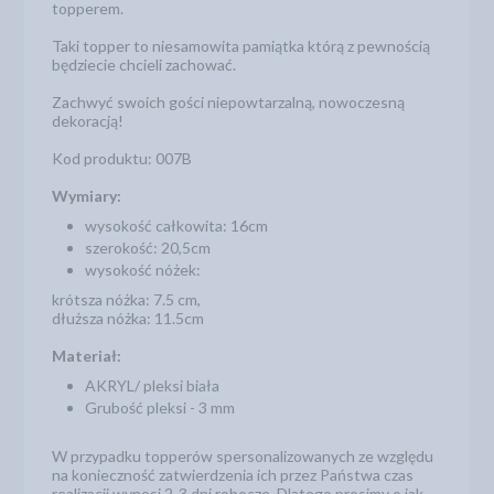
topperem.
Taki topper to niesamowita pamiątka którą z pewnością
będziecie chcieli zachować.
Zachwyć swoich gości niepowtarzalną, nowoczesną
dekoracją!
Kod produktu: 007B
Wymiary:
wysokość całkowita: 16cm
szerokość: 20,5cm
wysokość nóżek:
krótsza nóżka: 7.5 cm,
dłuższa nóżka: 11.5cm
Materiał:
AKRYL/ pleksi biała
Grubość pleksi - 3 mm
W przypadku topperów spersonalizowanych ze względu
na konieczność zatwierdzenia ich przez Państwa czas
realizacji wynosi 2-3 dni robocze. Dlatego prosimy o jak