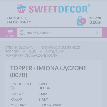
ZALOGUJ SIĘ
KOSZYK
0
0,00 zł
ZAŁÓŻ KONTO
MENU
STRONA GŁÓWNA
DEKORACJE CUKIERNICZE
TOPPERY
ŚLUB
AKRYL BIAŁY
TOPPER - IMIONA ŁĄCZONE (007B)
TOPPER - IMIONA ŁĄCZONE
(007B)
PRODUCENT
SWEET
ⓘ
DECOR
GRUBOŚĆ
3 MM
KOLOR
BIAŁY
MATERIAŁ
PLEKSA BIAŁA