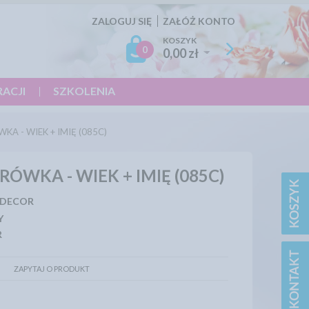
ZALOGUJ SIĘ
ZAŁÓŻ KONTO
KOSZYK
0
0,00 zł
RACJI
SZKOLENIA
KA - WIEK + IMIĘ (085C)
RÓWKA - WIEK + IMIĘ (085C)
 DECOR
Y
R
ZAPYTAJ O PRODUKT