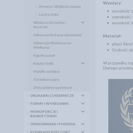
Wymiary:
Drewno/ sklejka brzozowa
wysokość c
Lustro złote
szerokość:
Wtykacze do lodów i
wysokość 
deserów
Dekoracje Bożonarodzeniowe
Materiał:
Dekoracje Wielkanocne -
plexi/ Akryl
Wielkanoc
Grubość skl
Figurki na tort
W przypadku top
Kwiaty i listki
Dlatego prosimy
Motylki ozdobne
Tiul dekoracyjny
Złoto jadalne spożywcze
DRUKARKI CUKIERNICZE
FORMY I WYKROJNIKI
MONOPORCJE I
BANKIETÓWKI
OPAKOWANIA I PUDEŁKA
PODKŁADY POD TORT