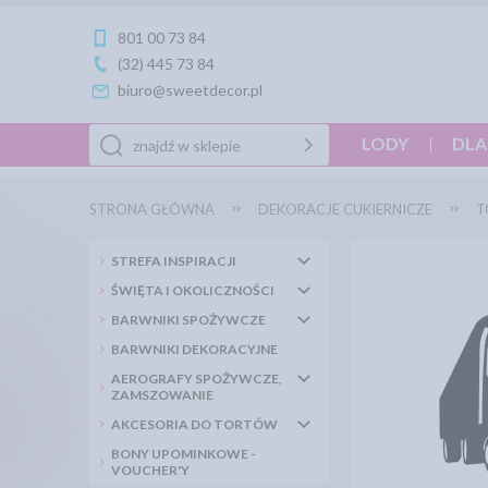
801 00 73 84
(32) 445 73 84
biuro@sweetdecor.pl
LODY
DLA
STRONA GŁÓWNA
DEKORACJE CUKIERNICZE
T
STREFA INSPIRACJI
ŚWIĘTA I OKOLICZNOŚCI
BARWNIKI SPOŻYWCZE
BARWNIKI DEKORACYJNE
AEROGRAFY SPOŻYWCZE,
ZAMSZOWANIE
AKCESORIA DO TORTÓW
BONY UPOMINKOWE -
VOUCHER'Y