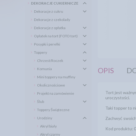
DEKORACJE CUKIERNICZE
Dekoracje z cukru
Dekoracje z czekolady
Dekoracje z opłatka
Opłatek na tort (FOTO tort)
Posypki i perełki
Toppery
Chrzest/Roczek
OPIS
DO
Komunia
Mini toppery na muffiny
Okolicznościowe
Tort jest ważny
Projekt na zamówienie
uroczystości.
Ślub
Taki topper to 
Toppery Świąteczne
Urodziny
Zachwyć swoich 
Akryl biały
Kod produktu: 
Akryl czarny