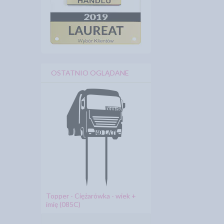
OSTATNIO OGLĄDANE
Topper - Ciężarówka - wiek +
imię (085C)