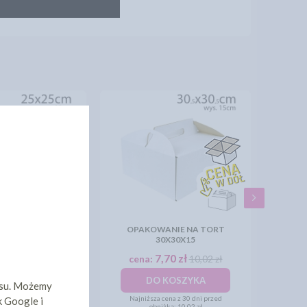
IE NA TORT - Z
OPAKOWANIE NA TORT
EM - 25X25X19
30X30X15
8,91 zł
7,70 zł
a:
cena:
10,02 zł
KOSZYKA
DO KOSZYKA
isu. Możemy
Najniższa cena z 30 dni przed
k Google i
obniżką:
10,02 zł