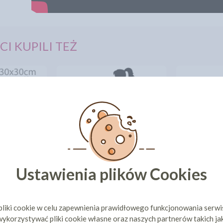
CI KUPILI TEŻ
A TORT -
TOPPER - DZIEWCZYNA Z
OPAKOWAN
Ustawienia plików Cookies
0X30X25
KIELISZKIEM (057C)
OKIENKI
ł
10,95 zł
10,86 zł
cena:
cen
ZYKA
DO KOSZYKA
DO 
pliki cookie w celu zapewnienia prawidłowego funkcjonowania serw
30 dni przed
ykorzystywać pliki cookie własne oraz naszych partnerów takich ja
86 zł