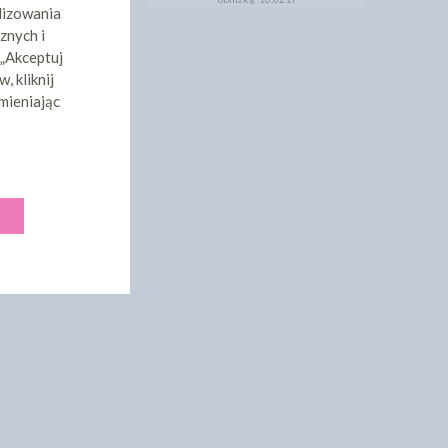
lizowania
znych i
 „Akceptuj
, kliknij
mieniając