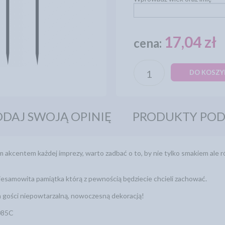
17,04 zł
cena:
DO KOSZY
DAJ SWOJĄ OPINIĘ
PRODUKTY PO
m akcentem każdej imprezy, warto zadbać o to, by nie tylko smakiem ale
niesamowita pamiątka którą z pewnością będziecie chcieli zachować.
gości niepowtarzalną, nowoczesną dekoracją!
085C