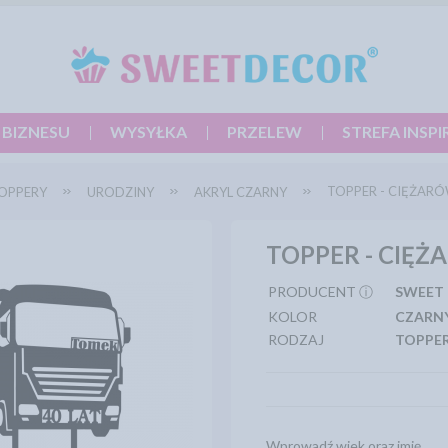
 BIZNESU
WYSYŁKA
PRZELEW
STREFA INSPI
TOPPER - CIĘŻARÓW
OPPERY
URODZINY
AKRYL CZARNY
TOPPER - CIĘŻA
PRODUCENT ⓘ
SWEET
KOLOR
CZARN
RODZAJ
TOPPE
Wprowadź wiek oraz imię