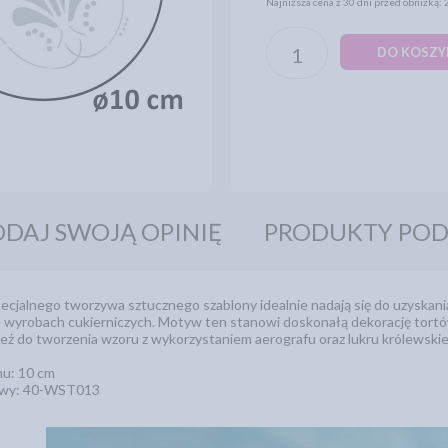
Najniższa cena z 30 dni przed obniżką: 
DO KOSZY
DAJ SWOJĄ OPINIĘ
PRODUKTY PO
cjalnego tworzywa sztucznego szablony idealnie nadają się do uzyskani
ch wyrobach cukierniczych. Motyw ten stanowi doskonałą dekorację tort
ież do tworzenia wzoru z wykorzystaniem aerografu oraz lukru królewski
nu: 10 cm
owy: 40-WST013