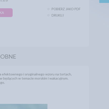
25,10 zł
POBIERZ JAKO PDF
KA
DRUKUJ
DOBNE
a efektownego i oryginalnego wzoru na tortach,
ów będących w temacie morskim i wakacyjnym.
ego.