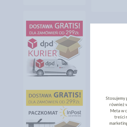
Stosujemy 
również w
Meta w c
treści
marketing