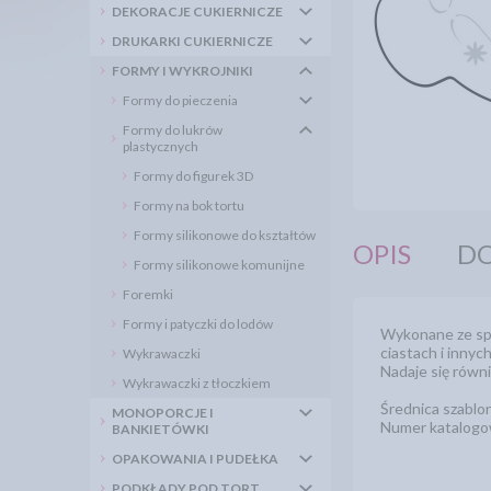
DEKORACJE CUKIERNICZE
DRUKARKI CUKIERNICZE
FORMY I WYKROJNIKI
Formy do pieczenia
Formy do lukrów
plastycznych
Formy do figurek 3D
Formy na bok tortu
Formy silikonowe do kształtów
OPIS
DO
Formy silikonowe komunijne
Foremki
Formy i patyczki do lodów
Wykonane ze spe
ciastach i inny
Wykrawaczki
Nadaje się równ
Wykrawaczki z tłoczkiem
Średnica szablo
MONOPORCJE I
Numer katalog
BANKIETÓWKI
OPAKOWANIA I PUDEŁKA
PODKŁADY POD TORT