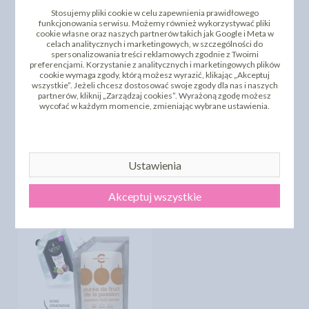
Stosujemy pliki cookie w celu zapewnienia prawidłowego
funkcjonowania serwisu. Możemy również wykorzystywać pliki
cookie własne oraz naszych partnerów takich jak Google i Meta w
celach analitycznych i marketingowych, w szczególności do
spersonalizowania treści reklamowych zgodnie z Twoimi
preferencjami. Korzystanie z analitycznych i marketingowych plików
cookie wymaga zgody, którą możesz wyrazić, klikając „Akceptuj
wszystkie”. Jeżeli chcesz dostosować swoje zgody dla nas i naszych
partnerów, kliknij „Zarządzaj cookies”. Wyrażoną zgodę możesz
wycofać w każdym momencie, zmieniając wybrane ustawienia.
ZAMSZ W SPRAY'U 250 ML
- BIAŁY - COLORSOFT -
PUREE OWOCOWE -
23360
MANGO 1KG
78,23 zł
63,17 zł
cena:
cena:
Ustawienia
DO KOSZYKA
DO KOSZYKA
Akceptuj wszystkie