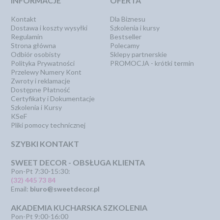
INFORMACJE
OFERTA
Kontakt
Dla Biznesu
Dostawa i koszty wysyłki
Szkolenia i kursy
Regulamin
Bestseller
Strona główna
Polecamy
Odbiór osobisty
Sklepy partnerskie
Polityka Prywatności
PROMOCJA - krótki termin
Przelewy Numery Kont
Zwroty i reklamacje
Dostępne Płatność
Certyfikaty i Dokumentacje
Szkolenia i Kursy
KSeF
Pliki pomocy technicznej
SZYBKI KONTAKT
SWEET DECOR - OBSŁUGA KLIENTA
Pon-Pt 7:30-15:30:
(32) 445 73 84
Email:
biuro@sweetdecor.pl
AKADEMIA KUCHARSKA SZKOLENIA
Pon-Pt 9:00-16:00