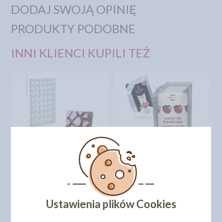
DODAJ SWOJĄ OPINIĘ
PRODUKTY PODOBNE
INNI KLIENCI KUPILI TEŻ
PROFESJONALNA FORMA
PUREE OWOCOWE -
DO PRALIN - 6 SZT [2013]
MALINA 1KG
81,99 zł
98,19 zł
cena:
cena:
DO KOSZYKA
DO KOSZYKA
Ustawienia plików Cookies