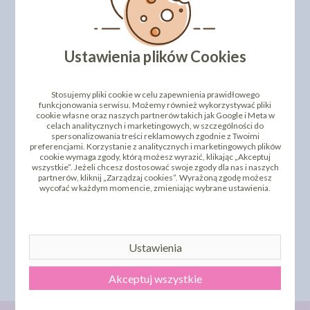
PRODUKTY PODOBNE
INNI KLIENCI KUPILI TEŻ
Ustawienia plików Cookies
Stosujemy pliki cookie w celu zapewnienia prawidłowego
funkcjonowania serwisu. Możemy również wykorzystywać pliki
cookie własne oraz naszych partnerów takich jak Google i Meta w
celach analitycznych i marketingowych, w szczególności do
spersonalizowania treści reklamowych zgodnie z Twoimi
preferencjami. Korzystanie z analitycznych i marketingowych plików
cookie wymaga zgody, którą możesz wyrazić, klikając „Akceptuj
wszystkie”. Jeżeli chcesz dostosować swoje zgody dla nas i naszych
partnerów, kliknij „Zarządzaj cookies”. Wyrażoną zgodę możesz
wycofać w każdym momencie, zmieniając wybrane ustawienia.
PROFESJONALNA FORMA
PROFESJONALNA FORMA
DO PRALIN - 20SZT [1985]
DO PRALIN 30 SZT [1972]
74,21 zł
73,04 zł
cena:
cena:
CHWILOWO
Ustawienia
DO KOSZYKA
NIEDOSTĘPNY
Akceptuj wszystkie