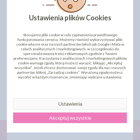
INNI KLIENCI KUPILI TEŻ
Ustawienia plików Cookies
Stosujemy pliki cookie w celu zapewnienia prawidłowego
funkcjonowania serwisu. Możemy również wykorzystywać pliki
cookie własne oraz naszych partnerów takich jak Google i Meta w
celach analitycznych i marketingowych, w szczególności do
spersonalizowania treści reklamowych zgodnie z Twoimi
preferencjami. Korzystanie z analitycznych i marketingowych plików
cookie wymaga zgody, którą możesz wyrazić, klikając „Akceptuj
wszystkie”. Jeżeli chcesz dostosować swoje zgody dla nas i naszych
partnerów, kliknij „Zarządzaj cookies”. Wyrażoną zgodę możesz
PODKŁADKA POD TORT
PODKŁADKA POD TORT
wycofać w każdym momencie, zmieniając wybrane ustawienia.
33,5 X 23,5
25 X 17,5
2,10 zł
1,64 zł
cena:
cena:
DO KOSZYKA
DO KOSZYKA
Ustawienia
Akceptuj wszystkie