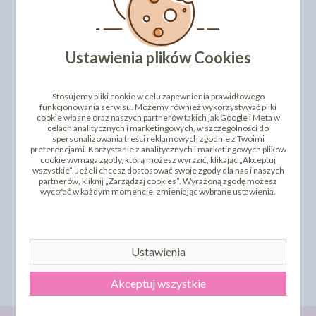
PRODUKTY PODOBNE
INNI KLIENCI KUPILI TEŻ
Ustawienia plików Cookies
Stosujemy pliki cookie w celu zapewnienia prawidłowego
funkcjonowania serwisu. Możemy również wykorzystywać pliki
cookie własne oraz naszych partnerów takich jak Google i Meta w
celach analitycznych i marketingowych, w szczególności do
spersonalizowania treści reklamowych zgodnie z Twoimi
preferencjami. Korzystanie z analitycznych i marketingowych plików
cookie wymaga zgody, którą możesz wyrazić, klikając „Akceptuj
wszystkie”. Jeżeli chcesz dostosować swoje zgody dla nas i naszych
partnerów, kliknij „Zarządzaj cookies”. Wyrażoną zgodę możesz
wycofać w każdym momencie, zmieniając wybrane ustawienia.
FORMA SILIKONOWA
SWEETICING LUKIER
BOBAS + PODUSZKA
PLASTYCZNY BIAŁY 1KG
56,15 zł
36,52 zł
cena:
cena:
Ustawienia
DO KOSZYKA
DO KOSZYKA
Akceptuj wszystkie