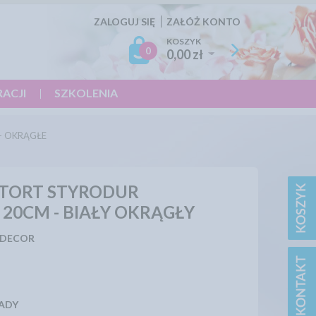
ZALOGUJ SIĘ
ZAŁÓŻ KONTO
KOSZYK
0
0,00 zł
RACJI
SZKOLENIA
- OKRĄGŁE
 TORT STYRODUR
 20CM - BIAŁY OKRĄGŁY
 DECOR
ADY