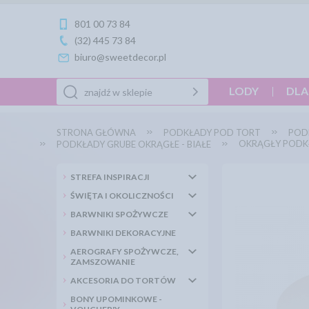
801 00 73 84
(32) 445 73 84
biuro@sweetdecor.pl
LODY
DLA
STRONA GŁÓWNA
PODKŁADY POD TORT
POD
OKRĄGŁY PODKŁ
PODKŁADY GRUBE OKRĄGŁE - BIAŁE
STREFA INSPIRACJI
ŚWIĘTA I OKOLICZNOŚCI
BARWNIKI SPOŻYWCZE
BARWNIKI DEKORACYJNE
AEROGRAFY SPOŻYWCZE,
ZAMSZOWANIE
AKCESORIA DO TORTÓW
BONY UPOMINKOWE -