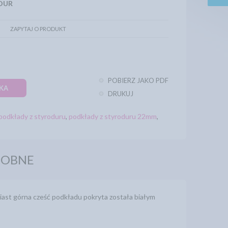
DUR
ZAPYTAJ O PRODUKT
POBIERZ JAKO PDF
KA
DRUKUJ
podkłady z styroduru
,
podkłady z styroduru 22mm
,
DOBNE
ast górna cześć podkładu pokryta została białym