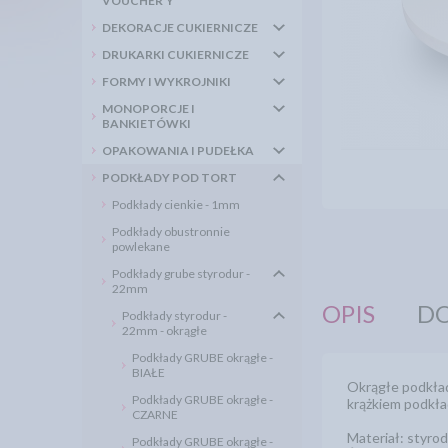
VOUCHER'Y
DEKORACJE CUKIERNICZE
DRUKARKI CUKIERNICZE
FORMY I WYKROJNIKI
MONOPORCJE I
BANKIETÓWKI
OPAKOWANIA I PUDEŁKA
PODKŁADY POD TORT
Podkłady cienkie - 1mm
Podkłady obustronnie
powlekane
Podkłady grube styrodur -
22mm
OPIS
DO
Podkłady styrodur -
22mm - okrągłe
Podkłady GRUBE okrągłe -
BIAŁE
Okrągłe podkład
Podkłady GRUBE okrągłe -
krążkiem podkła
CZARNE
Materiał: styro
Podkłady GRUBE okrągłe -