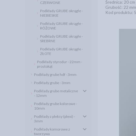
Średnica: 20 cm
CZERWONE
Grubość: 22 mm
Podkłady GRUBE okrągłe -
Kod produktu: 
NIEBIESKIE
Podkłady GRUBE okrągłe -
RÓŻOWE
Podkłady GRUBE okrągłe -
SREBRNE
Podkłady GRUBE okrągłe -
ZŁOTE
Podkłady styrodur - 22mm -
prostokąt
Podkłady grube hdf - 3mm
Podkłady grube - 3mm
Podkłady grube metaliczne
- 12mm
Podkłady grube kolorowe -
10mm
Podkłady z pleksy (plexi) -
3mm
Podkłady komorowe z
tworzywa