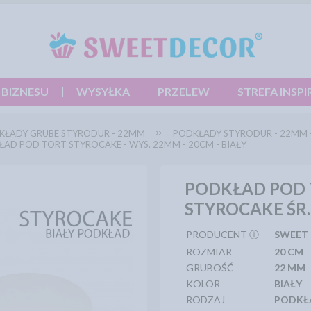
 BIZNESU
WYSYŁKA
PRZELEW
STREFA INSPI
KŁADY GRUBE STYRODUR - 22MM
PODKŁADY STYRODUR - 22MM 
AD POD TORT STYROCAKE - WYS. 22MM - 20CM - BIAŁY
PODKŁAD POD
STYROCAKE ŚR.
PRODUCENT ⓘ
SWEET
ROZMIAR
20 CM
GRUBOŚĆ
22 MM
KOLOR
BIAŁY
RODZAJ
PODKŁ