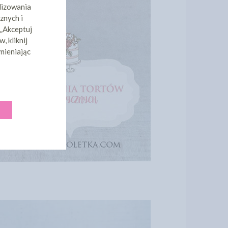
lizowania
znych i
 „Akceptuj
, kliknij
mieniając