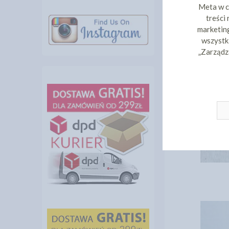
Meta w c
treści
marketing
wszystki
„Zarządz