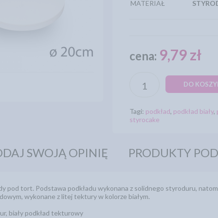
MATERIAŁ
STYRO
9,79 zł
cena:
DO KOSZY
Tagi:
podkład
,
podkład biały
,
styrocake
DAJ SWOJĄ OPINIĘ
PRODUKTY PO
y pod tort. Podstawa podkładu wykonana z solidnego styroduru, natomi
dowym, wykonane z litej tektury w kolorze białym.
dur, biały podkład tekturowy