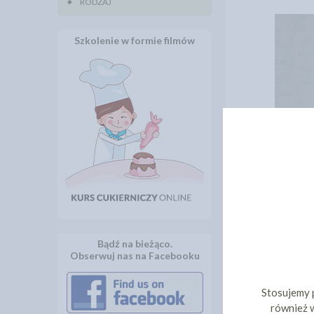
RODZAJ
Szkolenie w formie filmów
Bądź na bieżąco.
Obserwuj nas na Facebooku
Stosujemy 
również w