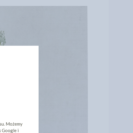
isu. Możemy
k Google i