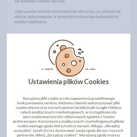
się wałkuje i równo wycina.
Jego powierzchnia równomiernie obsycha, co ułatwia jej
dalsze dekorowanie, a wewnątrz pozostaje jedwabiście
miękki i delikatny.
SPOSÓB UŻYCIA
Przed użyciem masa powinna zostać doprowadzona do
temperatury minimum 15°C. W celu obłożenia ciasta lub
tortu masę lekko uplastycznić poprzez ugniatanie i
wałkowanie do uzyskania odpowiedniej wielkości płata.
Podczas wałkowania, w przypadku, gdy masa będzie
przywierać do blatu roboczego, należy jego powierzchnię
lekko posypać mąką ziemniaczaną lub cukrem pudrem.
Ustawienia plików Cookies
Przed położeniem płata, powierzchnię i boki ciasta lub
tortu należy posmarować cienką warstwą tłustego
kremu, która zabezpiecza masę przed pochłanianiem
Stosujemy pliki cookie w celu zapewnienia prawidłowego
wilgoci z wnętrza.
funkcjonowania serwisu. Możemy również wykorzystywać pliki
cookie własne oraz naszych partnerów takich jak Google i Meta w
Masę można również użyć do przygotowania dekoracji
celach analitycznych i marketingowych, w szczególności do
cukierniczych. Po lekkim uplastycznieniu masę
spersonalizowania treści reklamowych zgodnie z Twoimi
modelować ręcznie lub poprzez użycie specjalistycznego
preferencjami. Korzystanie z analitycznych i marketingowych plików
sprzętu cukierniczego.
cookie wymaga zgody, którą możesz wyrazić, klikając „Akceptuj
wszystkie”. Jeżeli chcesz dostosować swoje zgody dla nas i naszych
partnerów, kliknij „Zarządzaj cookies”. Wyrażoną zgodę możesz