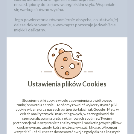
niezastąpiony do tortów w angielskim stylu. Wspaniale
się wałkuje i równo wycina.
Jego powierzchnia równomiernie obsycha, co ułatwia jej
dalsze dekorowanie, a wewnątrz pozostaje jedwabiście
miękki i delikatny.
SPOSÓB UŻYCIA
Przed użyciem masa powinna zostać doprowadzona do
temperatury minimum 15°C. W celu obłożenia ciasta lub
tortu masę lekko uplastycznić poprzez ugniatanie i
wałkowanie do uzyskania odpowiedniej wielkości płata.
Podczas wałkowania, w przypadku, gdy masa będzie
przywierać do blatu roboczego, należy jego powierzchnię
Ustawienia plików Cookies
lekko posypać mąką ziemniaczaną lub cukrem pudrem.
Przed położeniem płata, powierzchnię i boki ciasta lub
tortu należy posmarować cienką warstwą tłustego
Stosujemy pliki cookie w celu zapewnienia prawidłowego
kremu, która zabezpiecza masę przed pochłanianiem
funkcjonowania serwisu. Możemy również wykorzystywać pliki
wilgoci z wnętrza.
cookie własne oraz naszych partnerów takich jak Google i Meta w
celach analitycznych i marketingowych, w szczególności do
Masę można również użyć do przygotowania dekoracji
spersonalizowania treści reklamowych zgodnie z Twoimi
cukierniczych. Po lekkim uplastycznieniu masę
preferencjami. Korzystanie z analitycznych i marketingowych plików
modelować ręcznie lub poprzez użycie specjalistycznego
cookie wymaga zgody, którą możesz wyrazić, klikając „Akceptuj
sprzętu cukierniczego.
wszystkie”. Jeżeli chcesz dostosować swoje zgody dla nas i naszych