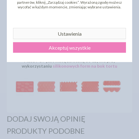
partnerów, kliknij „Zarządzaj cookies”. Wyrażoną zgodę możesz
wycofać w każdym momencie, zmieniając wybrane ustawienia.
TECHNOLOG RADZI
Celem zabezpieczenia tortów pokrytych lukrem
Ustawienia
plastycznym przed nawilżaniem od zewnątrz istnieje
możliwość przesmarowania lub natryśnięcia cienkiej
warstwy rozpuszczonego wcześniej 100% tłuszczu
Akceptuj wszystkie
cukierniczego.
Masa POP jest masą zalecaną do użytku przy
wykorzystaniu
silikonowych form na bok tortu
DODAJ SWOJĄ OPINIĘ
PRODUKTY PODOBNE