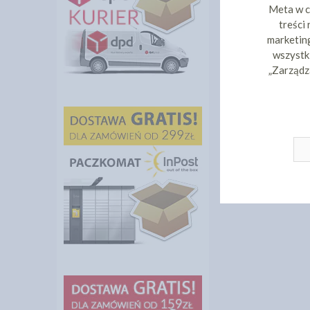
Meta w c
treści
marketing
wszystki
„Zarządz