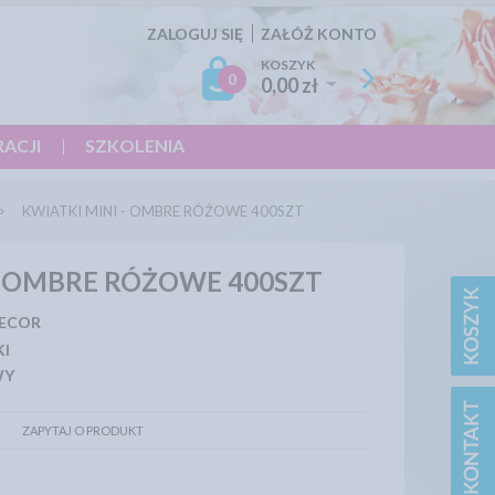
ZALOGUJ SIĘ
ZAŁÓŻ KONTO
KOSZYK
0
0,00 zł
RACJI
SZKOLENIA
KWIATKI MINI - OMBRE RÓŻOWE 400SZT
- OMBRE RÓŻOWE 400SZT
DECOR
KI
WY
ZAPYTAJ O PRODUKT