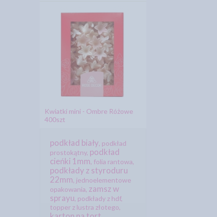
Kwiatki mini - Ombre Różowe
400szt
podkład biały
,
podkład
podkład
prostokątny
,
cieńki 1mm
,
folia rantowa
,
podkłady z styroduru
22mm
,
jednoelementowe
zamsz w
opakowania
,
sprayu
,
podkłady z hdf
,
topper z lustra złotego
,
karton na tort
,