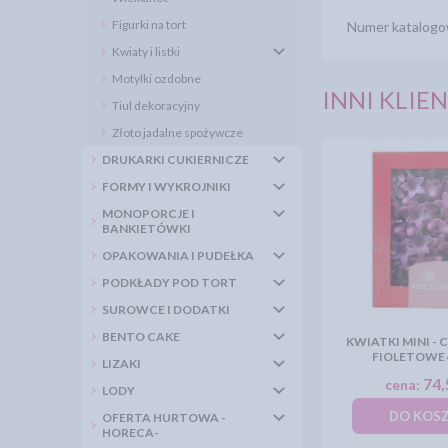
Figurki na tort
Numer katalogo
Kwiaty i listki
Motylki ozdobne
INNI KLIEN
Tiul dekoracyjny
Złoto jadalne spożywcze
DRUKARKI CUKIERNICZE
FORMY I WYKROJNIKI
MONOPORCJE I
BANKIETÓWKI
OPAKOWANIA I PUDEŁKA
PODKŁADY POD TORT
SUROWCE I DODATKI
BENTO CAKE
KWIATKI MINI -
FIOLETOWE 
LIZAKI
74,
cena:
LODY
DO KOS
OFERTA HURTOWA -
HORECA-