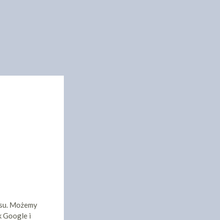
isu. Możemy
k Google i