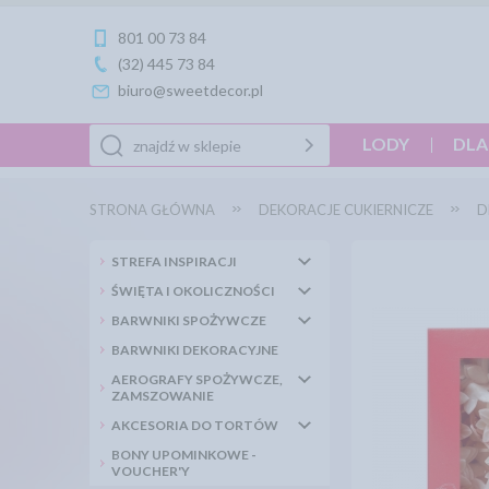
801 00 73 84
(32) 445 73 84
biuro@sweetdecor.pl
LODY
DLA
STRONA GŁÓWNA
DEKORACJE CUKIERNICZE
D
STREFA INSPIRACJI
ŚWIĘTA I OKOLICZNOŚCI
BARWNIKI SPOŻYWCZE
BARWNIKI DEKORACYJNE
AEROGRAFY SPOŻYWCZE,
ZAMSZOWANIE
AKCESORIA DO TORTÓW
BONY UPOMINKOWE -
VOUCHER'Y