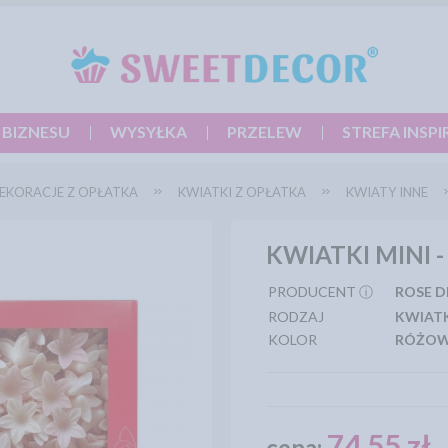
 BIZNESU
WYSYŁKA
PRZELEW
STREFA INSPI
EKORACJE Z OPŁATKA
KWIATKI Z OPŁATKA
KWIATY INNE
KWIATKI MINI 
PRODUCENT ⓘ
ROSE 
RODZAJ
KWIAT
KOLOR
RÓŻO
74,55 zł
cena: