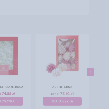
I - BIAŁE 400SZT
ASTER - MIX II
74,55 zł
73,61 zł
:
cena:
KOSZYKA
DO KOSZYKA