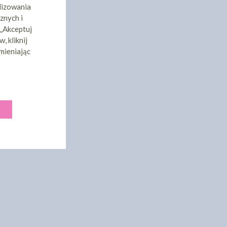
lizowania
znych i
 „Akceptuj
, kliknij
mieniając