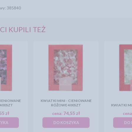
wy: 385840
CI KUPILI TEŻ
 CIENIOWANE
KWIATKI MINI - CIENIOWANE
400SZT
RÓŻOWE 400SZT
KWIATKI MIN
55 zł
74,55 zł
cena:
cena
ZYKA
DO KOSZYKA
DO 