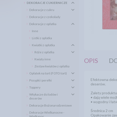
DEKORACJE CUKIERNICZE
Dekoracje z cukru
Dekoracje z czekolady
Dekoracje z opłatka
Inne
Listki z opłatka
Kwiatki z opłatka
Róże z opłatka
OPIS
DO
Kwiaty inne
Zestaw kwiatów z opłatka
Opłatek na tort (FOTO tort)
Efektowna dekor
Posypki i perełki
deserów.
Toppery
Zalety produktu
Wtykacze do lodów i
• dają wiele moż
deserów
• wygodny i łat
Dekoracje Bożonarodzeniowe
Średnica 2 cm
Dekoracje Wielkanocne -
Opakowanie zaw
Wielkanoc