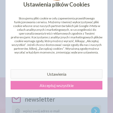
Ustawienia plików Cookies
Stosujemy pliki cookie w celu zapewnienia prawidłowego
funkcjonowania serwisu. Możemy również wykorzystywać pliki
cookie własne oraz naszych partnerów takich jak Google i Meta w
celach analitycznych i marketingowych, w szczególności do
spersonalizowania treści reklamowych zgodnie z Twoimi
preferencjami. Korzystanie z analitycznych i marketingowych plików
SZAFRAN ORYGINALNY -
cookie wymaga zgody, którą możesz wyrazić, klikając „Akceptuj
GOŹDZIKI CAŁE
KOTANYI
wszystkie”. Jeżeli chcesz dostosować swoje zgody dla nas i naszych
partnerów, kliknij „Zarządzaj cookies”. Wyrażoną zgodę możesz
3,31 zł
7,29 zł
cena:
cena:
wycofać w każdym momencie, zmieniając wybrane ustawienia.
DO KOSZYKA
DO KOSZYKA
Ustawienia
Akceptuj wszystkie
newsletter