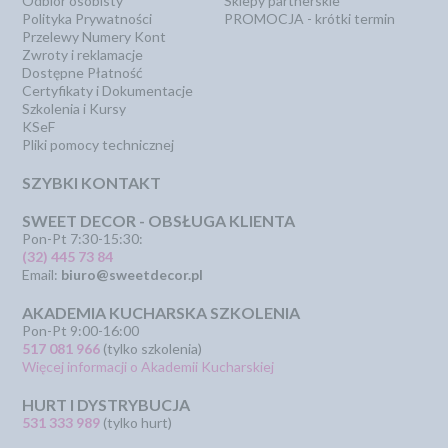
Odbiór osobisty
Sklepy partnerskie
Polityka Prywatności
PROMOCJA - krótki termin
Przelewy Numery Kont
Zwroty i reklamacje
Dostępne Płatność
Certyfikaty i Dokumentacje
Szkolenia i Kursy
KSeF
Pliki pomocy technicznej
SZYBKI KONTAKT
SWEET DECOR - OBSŁUGA KLIENTA
Pon-Pt 7:30-15:30:
(32) 445 73 84
Email:
biuro@sweetdecor.pl
AKADEMIA KUCHARSKA SZKOLENIA
Pon-Pt 9:00-16:00
517 081 966
(tylko szkolenia)
Więcej informacji o Akademii Kucharskiej
HURT I DYSTRYBUCJA
531 333 989
(tylko hurt)