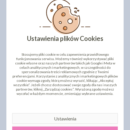
Numer katalogowy: 3050832
DODAJ SWOJĄ OPINIĘ
PRODUKTY PODOBNE
Ustawienia plików Cookies
INNI KLIENCI KUPILI TEŻ
Stosujemy pliki cookie w celu zapewnienia prawidłowego
funkcjonowania serwisu. Możemy również wykorzystywać pliki
cookie własne oraz naszych partnerów takich jak Google i Meta w
celach analitycznych i marketingowych, w szczególności do
spersonalizowania treści reklamowych zgodnie z Twoimi
preferencjami. Korzystanie z analitycznych i marketingowych plików
cookie wymaga zgody, którą możesz wyrazić, klikając „Akceptuj
wszystkie”. Jeżeli chcesz dostosować swoje zgody dla nas i naszych
partnerów, kliknij „Zarządzaj cookies”. Wyrażoną zgodę możesz
wycofać w każdym momencie, zmieniając wybrane ustawienia.
FRACTAL BARWNIK
PERŁOWY SHINE DUST
CHAMPAGNE ROSE
FRACTAL BARWNIK W
(SZAMPAŃSKI RÓŻOWY)
PROSZKU PERŁOWY -
3G
EURO DUST - BLACK 1,5G
Ustawienia
16,80 zł
13,00 zł
cena:
cena: